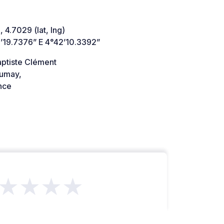
 4.7029 (lat, lng)
’19.7376” E 4°42’10.3392”
aptiste Clément
umay,
nce
★★★★