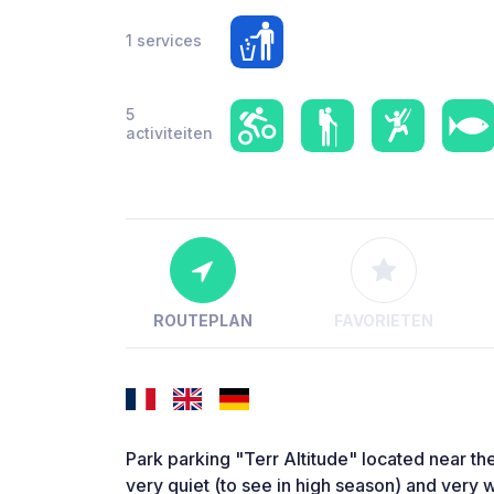
1 services
5
activiteiten
ROUTEPLAN
FAVORIETEN
Park parking "Terr Altitude" located near th
very quiet (to see in high season) and very 