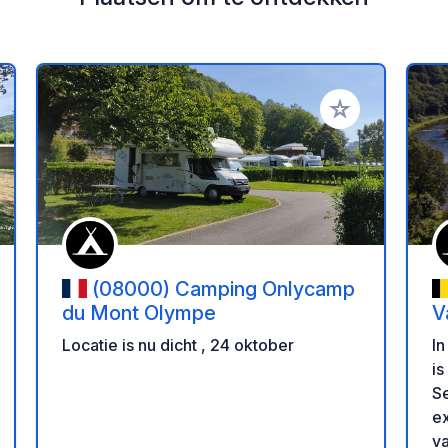
oe aan je favorieten
Voeg toe aan je 
(08000) Camping Onlycamp
du Mont Olympe
V
Locatie is nu dicht , 24 oktober
In
is
Se
ex
v