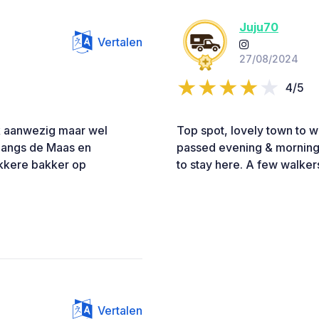
Juju70
Vertalen
27/08/2024
4/5
ak aanwezig maar wel
Top spot, lovely town to w
 langs de Maas en
passed evening & morning b
ekkere bakker op
to stay here. A few walker
Vertalen