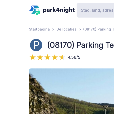
Startpagina
De locaties
(08170) Parking T
(08170) Parking Te
4.56/5