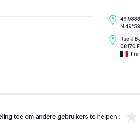
49.9888,
N 49°59
Rue J B
08170 F
Fra
★
ing toe om andere gebruikers te helpen :