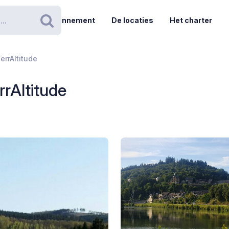
Abonnement
De locaties
Het charter
Zoeken
errAltitude
rrAltitude