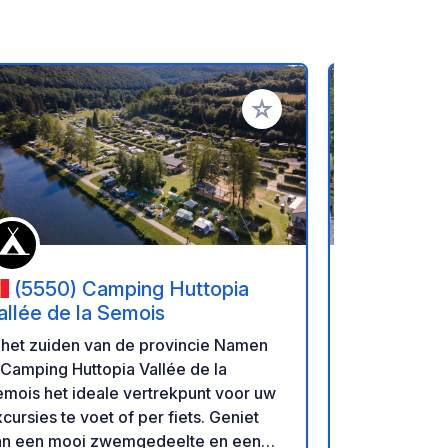
favorieten
Voeg toe aan je favorieten
(5550) Camping Huttopia
(7170)
allée de la Semois
Familleur
 het zuiden van de provincie Namen
Hallo, Na een pauze van twee jaar ben
 Camping Huttopia Vallée de la
ik terug en h
mois het ideale vertrekpunt voor uw
welkom! - Reserveren is verplicht via
cursies te voet of per fiets. Geniet
de telefoon. - Inchecken aan het eind
an een mooi zwemgedeelte en een
van de dag. - Uitchecken vóór 10:00