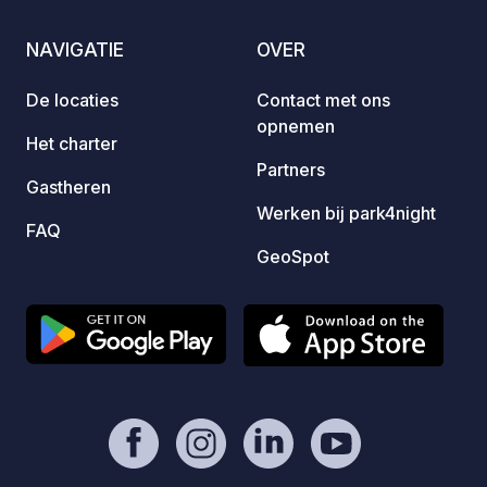
dorpen van
Pedraf
NAVIGATIE
OVER
wordt 
imposa
De locaties
Contact met ons
toevlu
opnemen
vakant
Het charter
grote b
Partners
Gastheren
Werken bij park4night
FAQ
GeoSpot