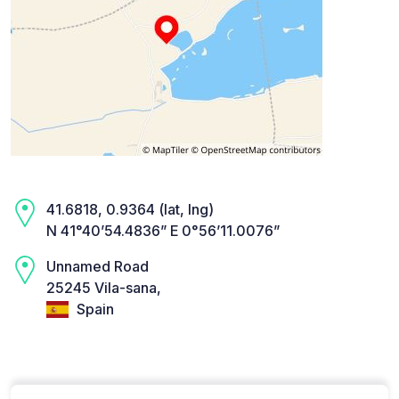
41.6818, 0.9364 (lat, lng)
N 41°40’54.4836” E 0°56’11.0076”
Unnamed Road
25245 Vila-sana,
Spain