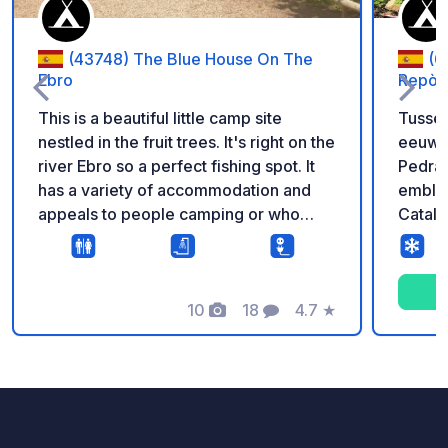
(43748) The Blue House On The
(0
Ebro
Repòs 
This is a beautiful little camp site
Tusse
nestled in the fruit trees. It's right on the
eeuwe
river Ebro so a perfect fishing spot. It
Pedraf
has a variety of accommodation and
emblem
appeals to people camping or who
Catalo
have motor homes or caravans.
verdee
landsc
wandel
10
18
4.7
★
natuurliefheb
Foto's
Commentaren
Beoordeling
de Pre
seizoe
schijn
de eeu
voortl