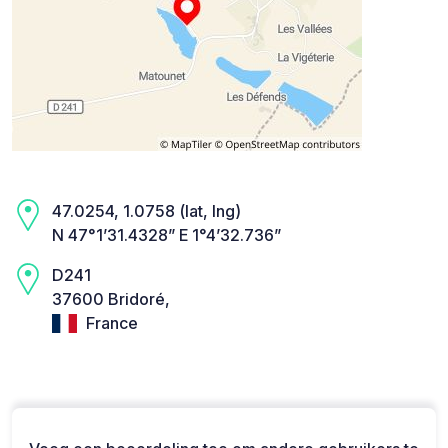
47.0254, 1.0758 (lat, lng)
N 47°1’31.4328” E 1°4’32.736”
D241
37600 Bridoré,
France