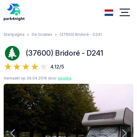
Startpagina
De locaties
(37600) Bridoré - D241
(37600) Bridoré - D241
4.12/5
Gemaakt op 26.04.2016 door
nicolina