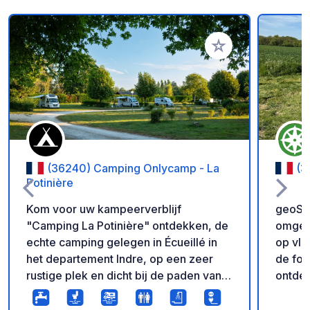
Voeg toe aan je fav
(36240) Camping Onlycamp - La
(3
Potinière
Kom voor uw kampeerverblijf
geoSPO
"Camping La Potinière" ontdekken, de
omgeve
echte camping gelegen in Écueillé in
op vl
het departement Indre, op een zeer
de fot
rustige plek en dicht bij de paden van
ontdekken. Herinnerin
het regionale natuurpark van de
om bij
Brenne, de dierentuin van Beauval, het
registr