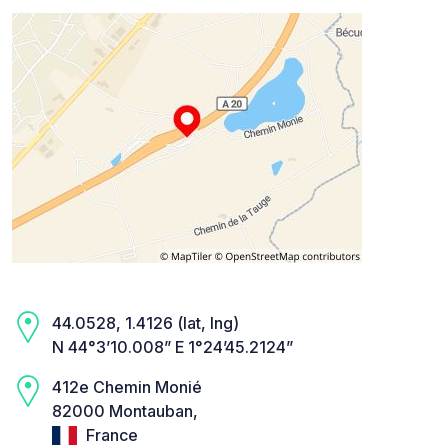
44.0528, 1.4126 (lat, lng)
N 44°3’10.008” E 1°24’45.2124”
412e Chemin Monié
82000 Montauban,
France