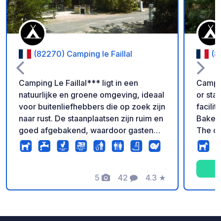
(82270) Camping le Faillal
(8
Camping Le Faillal*** ligt in een
Campin
natuurlijke en groene omgeving, ideaal
or sta
voor buitenliefhebbers die op zoek zijn
facilit
naar rust. De staanplaatsen zijn ruim en
Bakery
goed afgebakend, waardoor gasten
The ow
privacy hebben en tegelijkertijd van de
Tuesda
omgeving kunnen genieten. Gasten
featur
hebben toegang tot het zwembad, dat
store.
geopend is tijdens het hoogseizoen.
5
42
4.3
★
streets
Foto's
Commentaren
Beoordeling
Afvoer van afvalwater is mogelijk bij
Hiking 
het sanitairgebouw. De staanplaatsen
zijn vlak en grasrijk (niet vettig) en