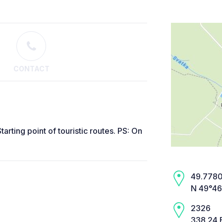
CONTACT
tarting point of touristic routes. PS: On
49.7780,
N 49°46
2326
338 24 