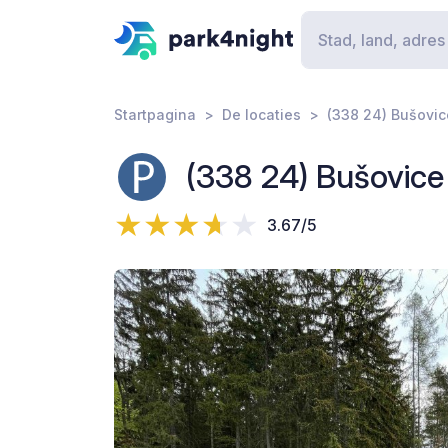
Startpagina
De locaties
(338 24) Bušovic
(338 24) Bušovice
3.67/5