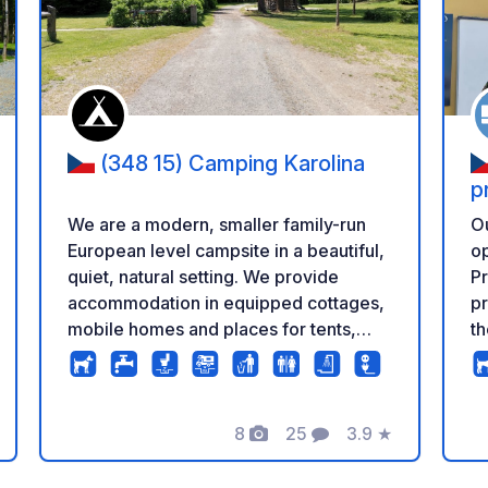
oe aan je favorieten
Voeg toe aan je 
(348 15) Camping Karolina
p
We are a modern, smaller family-run
Ou
European level campsite in a beautiful,
op
quiet, natural setting. We provide
Pr
accommodation in equipped cottages,
pr
mobile homes and places for tents,
th
caravans, RVs with electrical plugs
yo
around whole camp site. We offer all
mi
needed facilities.
8
25
3.9
★
eling
Foto's
Commentaren
Beoordeling