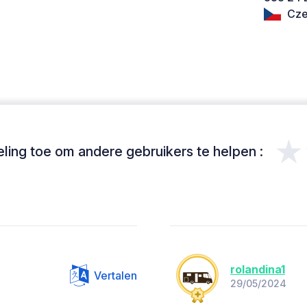
Cze
★
ing toe om andere gebruikers te helpen :
rolandina1
Vertalen
29/05/2024