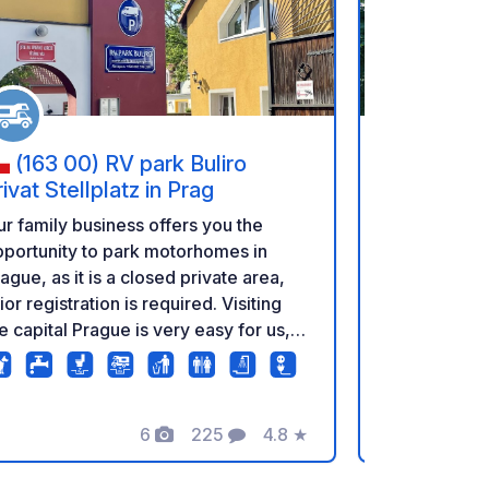
favorieten
Voeg toe aan je favorieten
(163 00) RV park Buliro
(154 0
rivat Stellplatz in Prag
(Fruit Orc
r family business offers you the
*Nu geopen
portunity to park motorhomes in
*Gemakkelij
ague, as it is a closed private area,
naar het ce
ior registration is required. Visiting
minuten – T
e capital Prague is very easy for us,
5 minuten o
u can reach the center in just 20
*Betaalmeth
nutes by tram.
VISA, Maste
Pay, QR-code
6
225
4.8
★
CZK, USD. *Reserveringen kunnen
Foto's
Commentaren
Beoordeling
eenvoudig te
worden gemaakt.