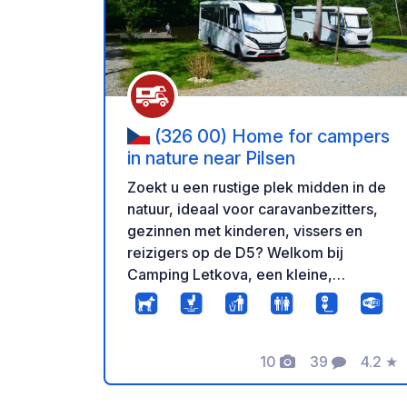
Voeg t
(326 00) Home for campers
in nature near Pilsen
Zoekt u een rustige plek midden in de
natuur, ideaal voor caravanbezitters,
gezinnen met kinderen, vissers en
reizigers op de D5? Welkom bij
Camping Letkova, een kleine,
natuurvriendelijke camping vlakbij
Plzeň, met liefde gebouwd en
geïnspireerd door onze eigen
10
39
4.2
★
ervaringen als caravanbezitters.
Foto's
Commentaren
Beoord
Vergeet beton, lawaai en drukte: hier
vindt u weelderige groene weiden,