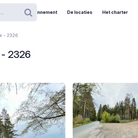
Abonnement
De locaties
Het charter
Zoeken
e - 2326
 - 2326