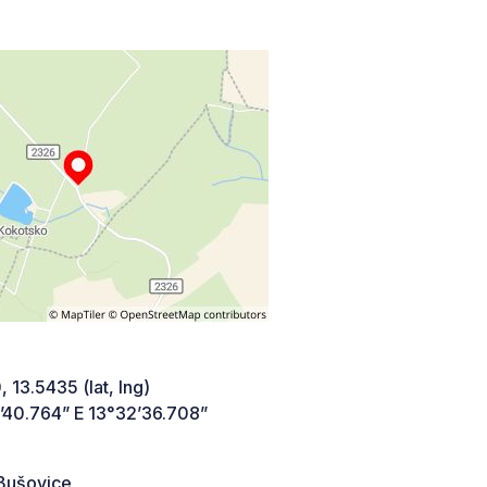
 13.5435 (lat, lng)
’40.764” E 13°32’36.708”
Bušovice,