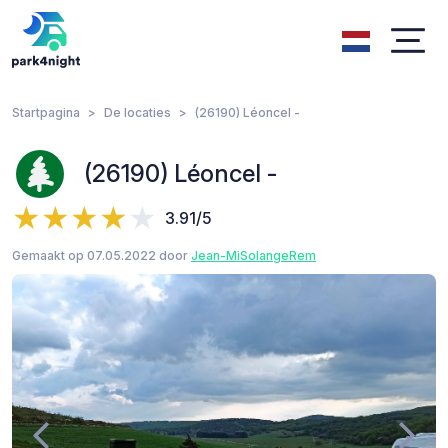
Startpagina
De locaties
(26190) Léoncel -
(26190) Léoncel -
3.91/5
Gemaakt op 07.05.2022 door
Jean-MiSolangeRem