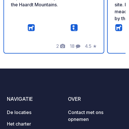
the Haardt Mountains.
site. Pitches on well-maintained
meadow
by the
ordered at
offers
intern
2
18
4.5
★
if nec
Foto's
Commentaren
Beoordeling
NAVIGATIE
OVER
De locaties
Contact met ons
opnemen
Het charter