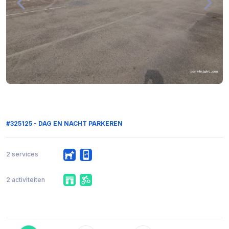
#325125 - DAG EN NACHT PARKEREN
2 services
2 activiteiten