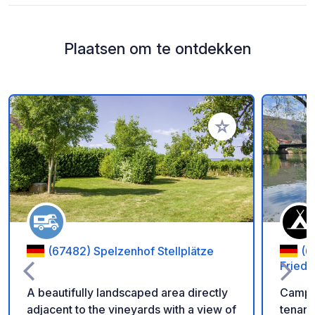
Plaatsen om te ontdekken
Voeg toe aan je fav
(67482) Spelzenhof Stellplätze
(6
Fried
A beautifully landscaped area directly
Campin
adjacent to the vineyards with a view of
tenant