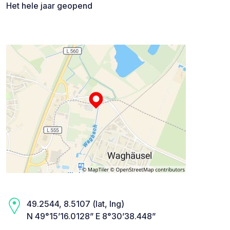
Het hele jaar geopend
49.2544, 8.5107 (lat, lng)
N 49°15’16.0128” E 8°30’38.448”