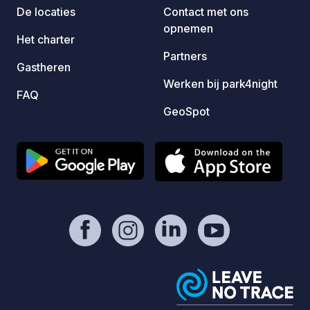
politi
De locaties
Contact met ons
één ca
opnemen
is gee
Het charter
hebben
Partners
Gastheren
je nie
Werken bij park4night
❤️ Win
FAQ
hebben
GeoSpot
vanweg