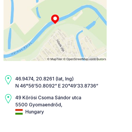
46.9474, 20.8261 (lat, lng)
N 46°56’50.8092” E 20°49’33.8736”
49 Kőrösi Csoma Sándor utca
5500 Gyomaendrőd,
Hungary