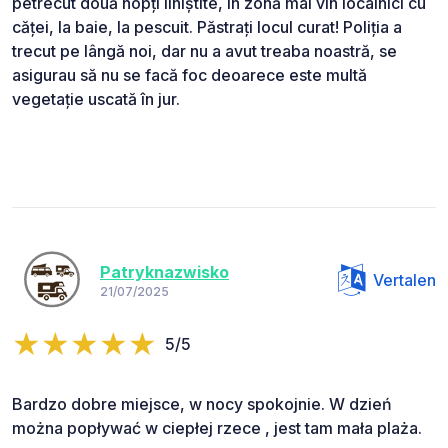
petrecut două nopți liniștite, în zonă mai vin localnici cu
căței, la baie, la pescuit. Păstrați locul curat! Poliția a
trecut pe lângă noi, dar nu a avut treaba noastră, se
asigurau să nu se facă foc deoarece este multă
vegetație uscată în jur.
Patryknazwisko
Vertalen
21/07/2025
5/5
Bardzo dobre miejsce, w nocy spokojnie. W dzień
można popływać w ciepłej rzece , jest tam mała plaża.