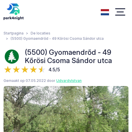
Startpagina
De locaties
(5500) Gyomaendrőd - 49 Kőrösi Csoma Sándor utca
(5500) Gyomaendrőd - 49
Kőrösi Csoma Sándor utca
4.5/5
Gemaakt op 07.05.2022 door
UdvardyIstvan