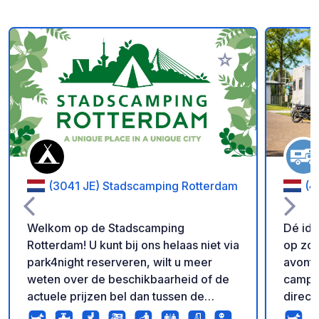
Voeg toe aan je fav
(3041 JE) Stadscamping Rotterdam
(4
Welkom op de Stadscamping
Dé ide
Rotterdam! U kunt bij ons helaas niet via
op zoe
park4night reserveren, wilt u meer
avontu
weten over de beschikbaarheid of de
camper
actuele prijzen bel dan tussen de
direct
openingstijden of mail. U kunt bij ons
wat u