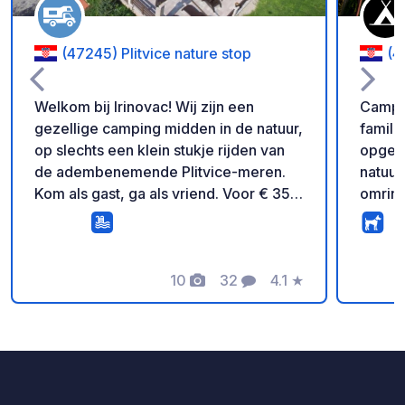
(47245) Plitvice nature stop
(4
Welkom bij Irinovac! Wij zijn een
Campin
gezellige camping midden in de natuur,
famili
op slechts een klein stukje rijden van
opgeri
de adembenemende Plitvice-meren.
natuur
Kom als gast, ga als vriend. Voor € 35
omring
per nacht (2 personen + camper) is
u nu u
alles wat je nodig hebt inbegrepen: ✅
of gew
Stroom- en wateraansluiting ✅ WiFi ✅
tijden
Toiletten ✅ Verwarmd buitenzwembad
10
32
4.1
★
fietse
Foto's
Commentaren
Beoordeling
✅ Minigolf ✅ Biljart Trek in de
wande
ochtend? Wij serveren een
bekijk
huisgemaakt ontbijt. Zin in avontuur?
of gew
Maak een ritje op een van onze
verken 
paarden door het landschap. Er is
SABLJA