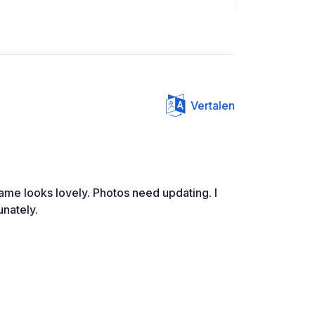
Vertalen
hame looks lovely. Photos need updating. I
unately.