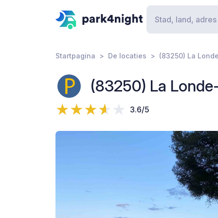
Startpagina
De locaties
(83250) La Londe
(83250) La Londe-
3.6/5