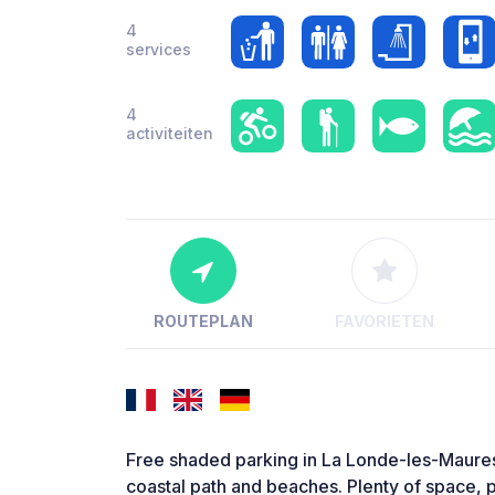
4
services
4
activiteiten
ROUTEPLAN
FAVORIETEN
Free shaded parking in La Londe-les-Maures,
coastal path and beaches. Plenty of space, p