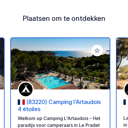
Plaatsen om te ontdekken
oe aan je favorieten
Voeg toe aan je 
(83220) Camping l'Artaudois
4 étoiles
L
Welkom op Camping L'Artaudois – Het
in
paradijs voor camperaars in Le Pradet