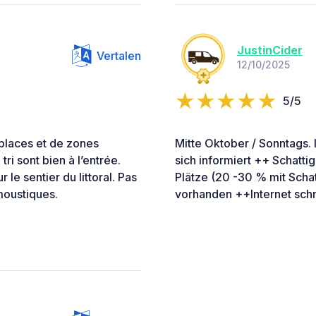
JustinCider
Vertalen
12/10/2025
5/5
places et de zones
Mitte Oktober / Sonntags.
ri sont bien à l’entrée.
sich informiert ++ Schatt
 le sentier du littoral. Pas
Plätze (20 -30 % mit Scha
moustiques.
vorhanden ++Internet sch