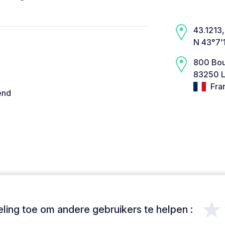
43.1213,
N 43°7’
800 Bou
83250 L
Fra
end
★
ing toe om andere gebruikers te helpen :