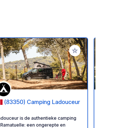
favorieten
Voeg toe aan je favorieten
(83350) Camping Ladouceur
(83550
adouceur is de authentieke camping
Domaine de J
 Ramatuelle: een ongerepte en
aan de voet