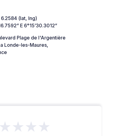
 6.2584 (lat, lng)
16.7592” E 6°15’30.3012”
levard Plage de l'Argentière
a Londe-les-Maures,
nce
★★★★