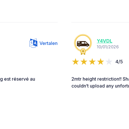
Y4VDL
Vertalen
10/01/2026
4/5
ng est réservé au
2mtr height restriction!! S
couldn’t upload any unfort