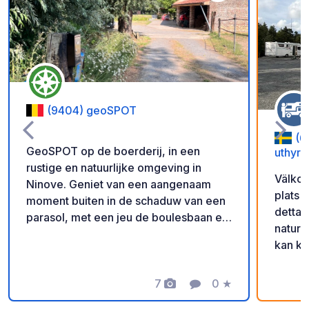
Voeg toe aan je fav
(9404) geoSPOT
(6
GeoSPOT op de boerderij, in een
uthyrn
rustige en natuurlijke omgeving in
Välkom
Ninove. Geniet van een aangenaam
plats 
moment buiten in de schaduw van een
detta 
parasol, met een jeu de boulesbaan en
natur 
ponyritjes voor de kinderen. Een ideale
kan ko
plek voor een ontspannen vakantie.
scanna
Met dank aan de eigenaar voor het
får ni
delen van deze geoSPOT! :)
7
0
★
Foto's
Commentaar
Beoordeling
in. Gl
Herinnering : - Vergeet niet om bij