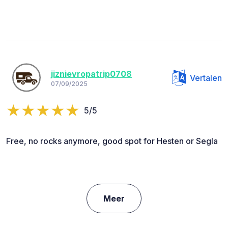
jiznievropatrip0708
Vertalen
07/09/2025
5/5
Free, no rocks anymore, good spot for Hesten or Segla
Meer