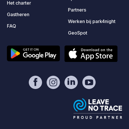
Het charter
och ty
Partners
runt. 
Gastheren
din st
Werken bij park4night
FAQ
online
GeoSpot