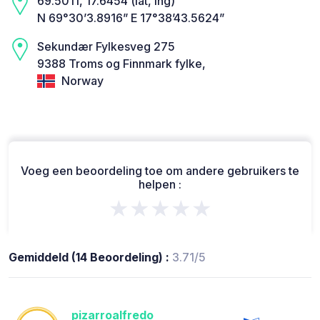
69.5011, 17.6454 (lat, lng)
N 69°30’3.8916” E 17°38’43.5624”
Sekundær Fylkesveg 275
9388 Troms og Finnmark fylke,
Norway
Voeg een beoordeling toe om andere gebruikers te
helpen :
★★★★★
Gemiddeld (14 Beoordeling) :
3.71/5
pizarroalfredo