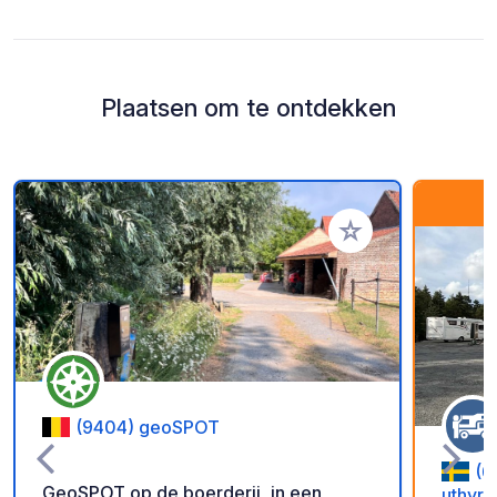
Plaatsen om te ontdekken
Voeg toe aan je fav
(9404) geoSPOT
(6
GeoSPOT op de boerderij, in een
uthyrn