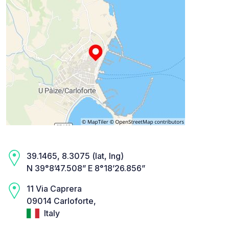
39.1465, 8.3075 (lat, lng)
N 39°8’47.508” E 8°18’26.856”
11 Via Caprera
09014 Carloforte,
Italy