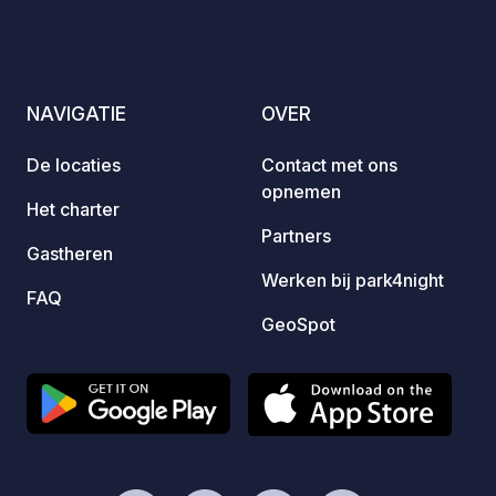
wandel
ideaal
van de
het pl
NAVIGATIE
OVER
kitten
omgevin
De locaties
Contact met ons
aanwez
opnemen
gewoon
Het charter
code i
Partners
Gastheren
een vri
Werken bij park4night
gebruik
FAQ
meer i
GeoSpot
prakti
site, 
websit