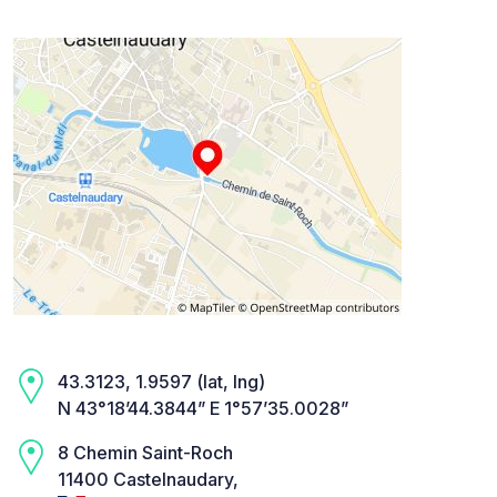
43.3123, 1.9597 (lat, lng)
N 43°18’44.3844” E 1°57’35.0028”
8 Chemin Saint-Roch
11400 Castelnaudary,