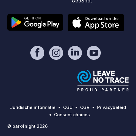
GeoSpot
aankoop van wijn kunt u betalen met
een cheque of contant; we accepteren
geen pinpassen (geen netwerkbereik
in de kelder).
Juridische informatie
CGU
CGV
Privacybeleid
Consent choices
© park4night 2026