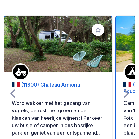
Voeg toe aan je fav
(11800) Château Armoria
(0
Roucat
Word wakker met het gezang van
Campin
vogels, de rust, het groen en de
van 13
klanken van heerlijke wijnen :) Parkeer
Foix (09)! Inchecken tot 
uw busje of camper in ons bosrijke
een be
park en geniet van een ontspannend
plaats