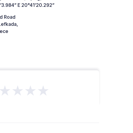
’3.984” E 20°41’20.292”
d Road
Lefkada,
ece
★★★★