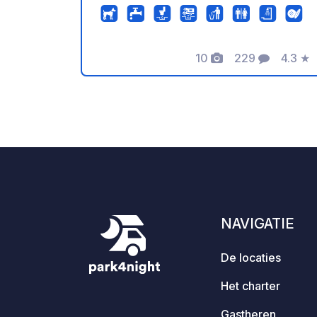
and a taste of our local cuisine. Thank
you for your support, and we wish you
a wonderful stay! Parking in our
10
229
4.3
★
tavern's courtyard is not prohibited by
Foto's
Commentaren
Beoord
law. Our campervan customers are
therefore welcome to park on our
premises. We kindly ask that you
respect the privacy and natural
environment of this area. We are
located within nature, and we cannot
interfere with the swallows or the
Caretta caretta turtles, as they return
here every year to reproduce on our
NAVIGATIE
property. Thank you very much, On
behalf of Taverna Bouka
De locaties
Het charter
Gastheren