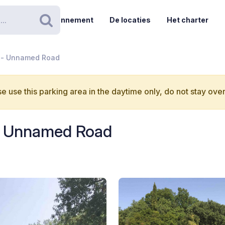
Abonnement
De locaties
Het charter
Zoeken
a - Unnamed Road
e use this parking area in the daytime only, do not stay over
 - Unnamed Road