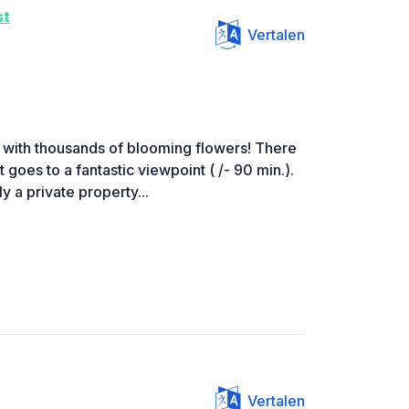
st
Vertalen
, with thousands of blooming flowers! There
hat goes to a fantastic viewpoint ( /- 90 min.).
ly a private property...
Vertalen