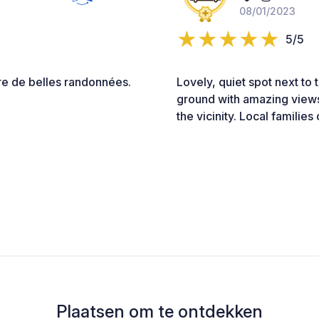
08/01/2023
5/5
ire de belles randonnées.
Lovely, quiet spot next to 
ground with amazing views.
the vicinity. Local famili
Plaatsen om te ontdekken