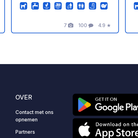
bloemen, die je rust en ontspanning
pa
bieden. Onze camping is met liefde
a
ingericht om je net zo hartelijk te
di
7
100
4.9
★
verwelkomen als thuiskomen. Voor ons
eling
Foto's
Commentaren
Beoordeling
is gastvrijheid meer dan alleen een
service - het is een manier van leven.
We willen dat je je op je gemak voelt,
kunt ontspannen, mooie momenten
beleeft en geniet van de eenvoud van
de natuur.
OVER
Contact met ons
opnemen
Partners