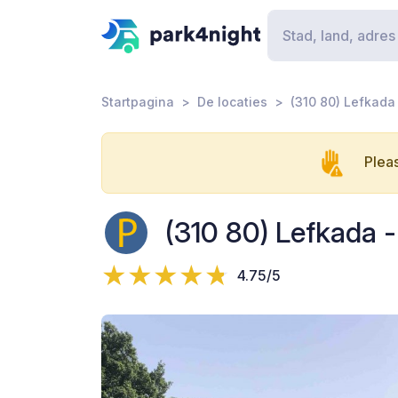
Startpagina
De locaties
(310 80) Lefkad
Pleas
(310 80) Lefkada
4.75/5