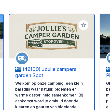
oe aan je favorieten
Voeg toe aan je 
(46100) Joulie campers
garden Spot
P
Welkom op onze camping, een klein
G
paradijs waar natuur, bloemen en
be
warme gastvrijheid samenkomen. Bij
m
aankomst word je omhuld door de
pl
kleuren en geuren van bloeiende
el