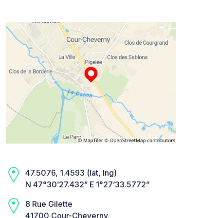
47.5076, 1.4593 (lat, lng)
N 47°30’27.432” E 1°27’33.5772”
8 Rue Gilette
41700 Cour-Cheverny,