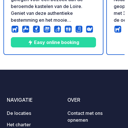
beroemde kastelen van de Loire.
geopen
Geniet van deze authentieke
met 30
bestemming en het mooie
de oev
binnenzwembad, ideaal na een dag
Chamb
sightseeing. Kampeer als groep, gezin
staanp
of stel zoals jij dat het liefste hebt en
*Recep
Easy online booking
geniet van ruime kampeerplaatsen in
van 15
het bos.
maanda
mogeli
10
102
4.1
★
Foto's
Commentaren
Beoordeling
weeken
Geopen
14.00 
aankom
tijden
NAVIGATIE
OVER
De locaties
Contact met ons
opnemen
Het charter