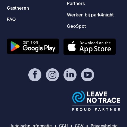
Partners
Gastheren
Werken bij park4night
FAQ
GeoSpot
Juridische informatie
CGU
CGV
Privacybeleid