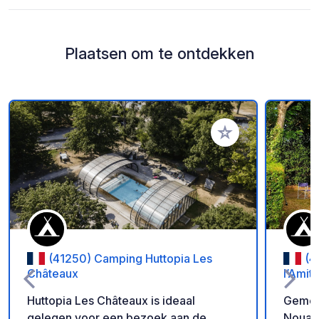
Plaatsen om te ontdekken
Voeg toe aan je fav
(41250) Camping Huttopia Les
(4
Châteaux
l’Amiti
Huttopia Les Châteaux is ideaal
Gemeen
gelegen voor een bezoek aan de
Nouan 