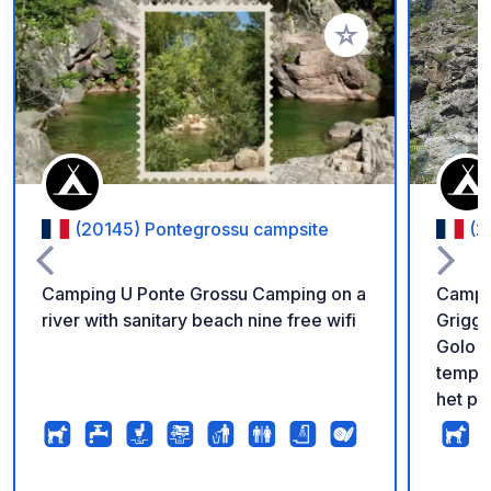
Voeg toe aan je fav
(20145) Pontegrossu campsite
(2
Camping U Ponte Grossu Camping on a
Campin
river with sanitary beach nine free wifi
Griggi
Golo d
temper
het pl
mogeli
het bo
de vra