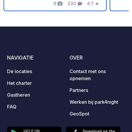
9
330
4.7
★
casset
Foto's
Commentaren
Beoordeling
dan sc
nettoy
toilett
desinf
campin
maakt 
poubel
NAVIGATIE
OVER
De locaties
Contact met ons
opnemen
Het charter
Partners
Gastheren
Werken bij park4night
FAQ
GeoSpot