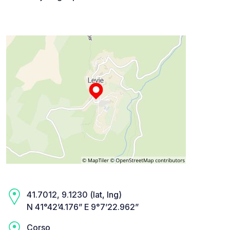
41.7012, 9.1230 (lat, lng)
N 41°42’4.176” E 9°7’22.962”
Corso