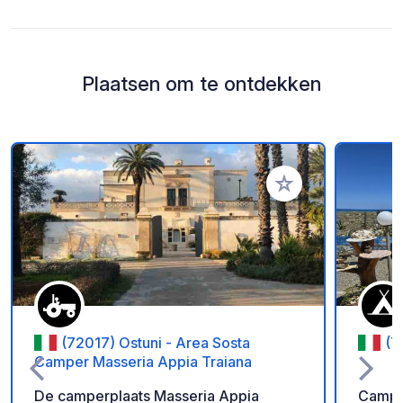
Plaatsen om te ontdekken
Voeg toe aan je fav
(72017) Ostuni - Area Sosta
(7
Camper Masseria Appia Traiana
De camperplaats Masseria Appia
Campin