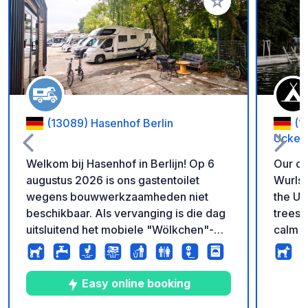
Voeg toe aan je fav
(13089) Hasenhof Berlin
(1
Ucker
Welkom bij Hasenhof in Berlijn! Op 6
Our ca
augustus 2026 is ons gastentoilet
Wurlse
wegens bouwwerkzaamheden niet
the Uc
beschikbaar. Als vervanging is die dag
trees 
uitsluitend het mobiele "Wölkchen"-
calm a
toilet beschikbaar. Update 01-08-
open c
2026: We hebben nu een wasmachine
you’re
en een droger voor zelfbediening.
lake, s
Easy online booking
Betalen is uitsluitend mogelijk zonder
or cyclin