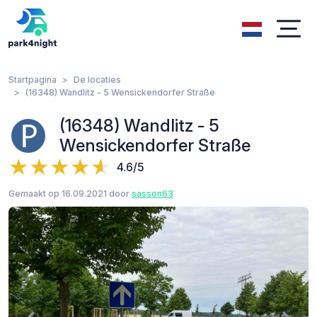
Startpagina
De locaties
(16348) Wandlitz - 5 Wensickendorfer Straße
(16348) Wandlitz - 5
Wensickendorfer Straße
4.6/5
Gemaakt op 16.09.2021 door
sasson63