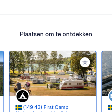
Plaatsen om te ontdekken
oe aan je favorieten
Voeg toe aan je 
(149 43) First Camp