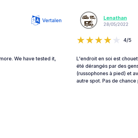
Lenathan
Vertalen
28/05/2022
4/5
nymore. We have tested it,
L'endroit en soi est choue
été dérangés par des gens
(russophones à pied) et avo
autre spot. Pas de chance 