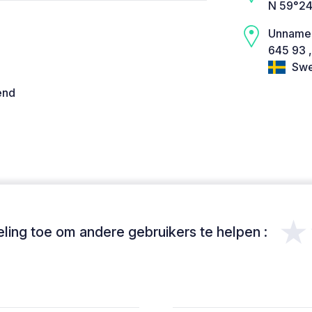
N 59°24
Unname
645 93 ,
Swe
end
★
ing toe om andere gebruikers te helpen :