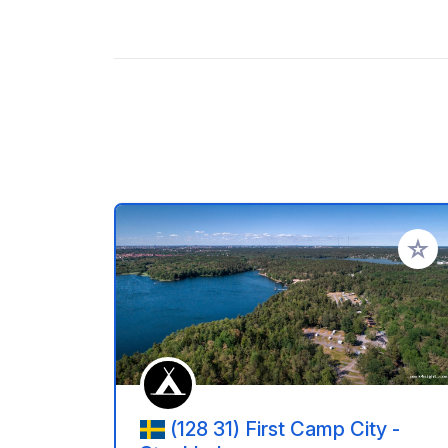
Voeg t
(128 31) First Camp City -