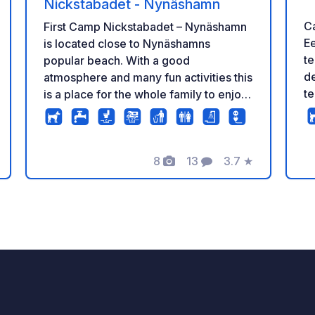
Nickstabadet - Nynäshamn
C
First Camp Nickstabadet – Nynäshamn
Ee
is located close to Nynäshamns
te
popular beach. With a good
d
atmosphere and many fun activities this
t
is a place for the whole family to enjoy
ra
their holiday. You will reach the city of
Tw
Stockholm within an hour by car and if
gr
you would like also go by ferry to
8
13
3.7
★
of
Gotland, Poland and Latvia. At First
Foto's
Commentaren
Beoordeling
v
Camp Nickstabadet – Nynäshamn there
li
is a variety of activities for the whole
eling
d
family to choose from. Here you can
loop
enjoy the summer by the beach or you
(in
can choose to go for a relaxing time on
(aa
the water with a canoe or kayak. Bring
— via 
some food in a backpack and go hiking
via slan
along the beautiful walking trails or
ca
bicycle along the bicycle roads. You