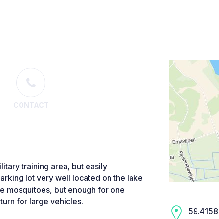
CONTACT
itary training area, but easily
arking lot very well located on the lake
re mosquitoes, but enough for one
turn for large vehicles.
59.4158,