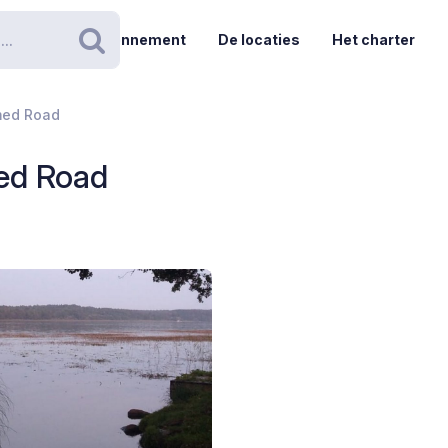
Abonnement
De locaties
Het charter
Zoeken
med Road
ed Road