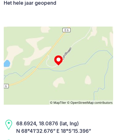
Het hele jaar geopend
68.6924, 18.0876 (lat, lng)
N 68°41’32.676” E 18°5’15.396”