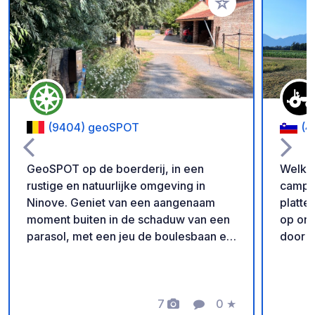
Voeg toe aan je fav
(9404) geoSPOT
(4
GeoSPOT op de boerderij, in een
Welkom
rustige en natuurlijke omgeving in
camper
Ninove. Geniet van een aangenaam
platteland Geniet van een
moment buiten in de schaduw van een
op onz
parasol, met een jeu de boulesbaan en
door n
ponyritjes voor de kinderen. Een ideale
leven.
plek voor een ontspannen vakantie.
en op 
Met dank aan de eigenaar voor het
kippen
delen van deze geoSPOT! :)
7
0
★
perfec
Foto's
Commentaar
Beoordeling