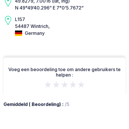
49.8279, 7.0016 (lat, lng)
N 49°49’40.296” E 7°0’5.7672”
L157
54487 Wintrich,
Germany
Voeg een beoordeling toe om andere gebruikers te
helpen :
★★★★★
Gemiddeld ( Beoordeling) :
/5