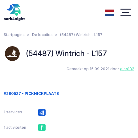
Startpagina
De locaties
(54487) Wintrich - L157
(54487) Wintrich - L157
Gemaakt op 15.09.2021 door
elsa132
#290527 - PICKNICKPLAATS
1 services
1 activiteiten