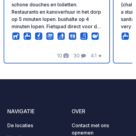
schone douches en toiletten.
(chale
Restaurants en kanoverhuur in het dorp
a stun
op 5 minuten lopen. bushalte op 4
sanita
minuten lopen. Fietspad direct voor de
very c
deur. Veel wandelroutes ook.vanuit de
beauti
camping. via een extra's loop je naar
bike.
de mullerthal trail 3. prachtig mooi.
10
30
4.1
★
Foto's
Commentaren
Beoordeling
NAVIGATIE
OVER
De locaties
Contact met ons
opnemen