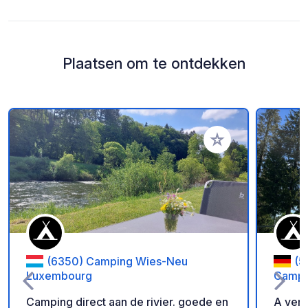
Plaatsen om te ontdekken
Voeg toe aan je fav
(6350) Camping Wies-Neu
(5
Luxembourg
Campi
Camping direct aan de rivier. goede en
A very