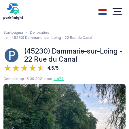
Startpagina
De locaties
(45230) Dammarie-sur-Loing - 22 Rue du Canal
(45230) Dammarie-sur-Loing -
22 Rue du Canal
4.5/5
Gemaakt op 15.09.2021 door
ato77