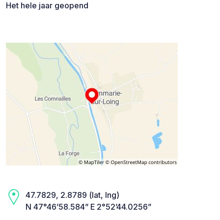
Het hele jaar geopend
47.7829, 2.8789 (lat, lng)
N 47°46’58.584” E 2°52’44.0256”