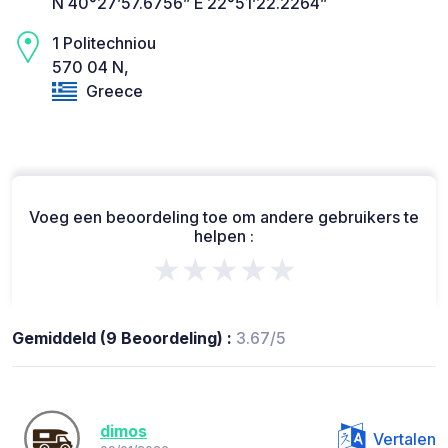
N 40°27’57.6756” E 22°51’22.2264”
1 Politechniou
570 04 Ν,
Greece
Voeg een beoordeling toe om andere gebruikers te
helpen :
★★★★★
Gemiddeld (9 Beoordeling) :
3.67/5
dimos
Vertalen