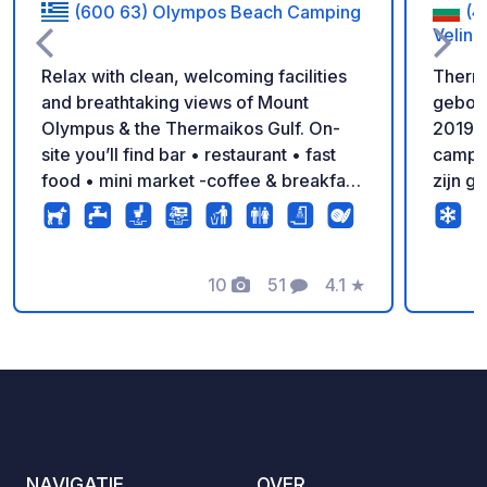
(600 63) Olympos Beach Camping
(4
Veling
Relax with clean, welcoming facilities
Therma
and breathtaking views of Mount
gebou
Olympus & the Thermaikos Gulf. On-
2019. 
site you’ll find bar • restaurant • fast
camper
food • mini market -coffee & breakfast
zijn g
– everything you need for the perfect
centru
holiday!
kuuroo
Veling
10
51
4.1
★
Yundol
Foto's
Commentaren
Beoordeling
het ge
klimaat
longzi
De loc
wandel
stadsc
en de 
NAVIGATIE
OVER