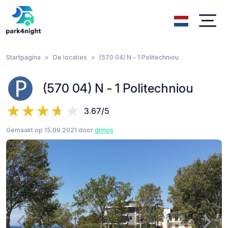
Startpagina
De locaties
(570 04) Ν - 1 Politechniou
(570 04) Ν - 1 Politechniou
3.67/5
Gemaakt op 15.09.2021 door
dimos