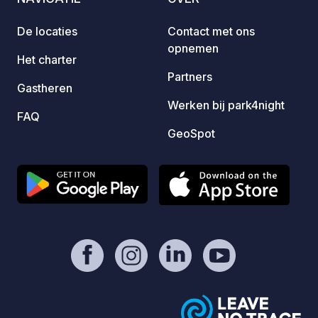
het ge
in de 
De locaties
Contact met ons
volgen
opnemen
gras e
Het charter
niet v
Partners
Gastheren
bij re
Werken bij park4night
plaats 
FAQ
waterv
GeoSpot
zijn v
gunsti
kampee
centru
klassi
een k
ontspa
kleed
Drie b
zwemm
overd