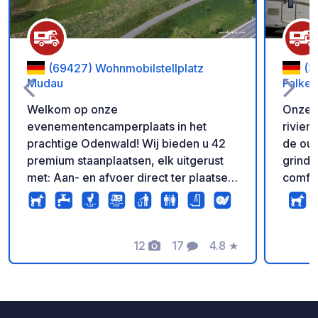
(69427) Wohnmobilstellplatz
(3
Mudau
Falken
Welkom op onze
Onze r
evenementencamperplaats in het
rivier
prachtige Odenwald! Wij bieden u 42
de oud
premium staanplaatsen, elk uitgerust
grind 
met: Aan- en afvoer direct ter plaatse
comfor
(zoet water, elektriciteit, WiFi en
slager
afvoer grijs water). Er is ook een apart
bevind
afvoerstation beschikbaar. Comfort en
online
service: Sanitaire voorzieningen
12
17
4.8
★
aanbod compl
Foto's
Commentaren
Beoordeling
(douche en toilet) bevinden zich direct
indivi
bij de kampeerplaats. Ook kunt u
behee
gebruik maken van de sanitaire
Inchec
voorzieningen van de naastgelegen
code,