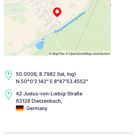
50.0006, 8.7982 (lat, lng)
N 50°0’2.142” E 8°47’53.4552”
42 Justus-von-Liebig-Straße
63128 Dietzenbach,
Germany