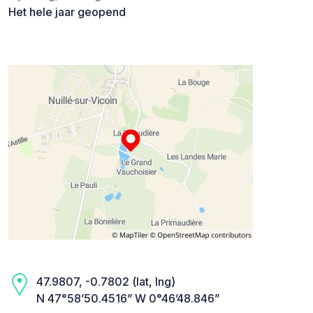
Het hele jaar geopend
47.9807, -0.7802 (lat, lng)
N 47°58’50.4516” W 0°46’48.846”