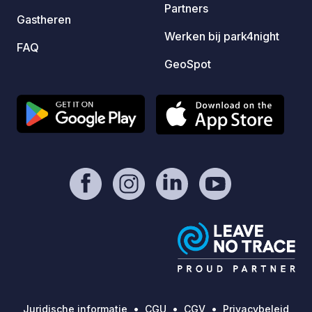
Partners
Gastheren
Werken bij park4night
FAQ
GeoSpot
Juridische informatie
CGU
CGV
Privacybeleid