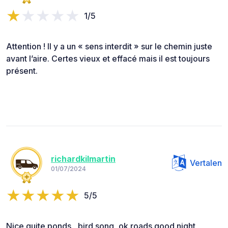
1/5
Attention ! Il y a un « sens interdit » sur le chemin juste
avant l’aire. Certes vieux et effacé mais il est toujours
présent.
richardkilmartin
Vertalen
01/07/2024
5/5
Nice quite ponds , bird song ,ok roads good night