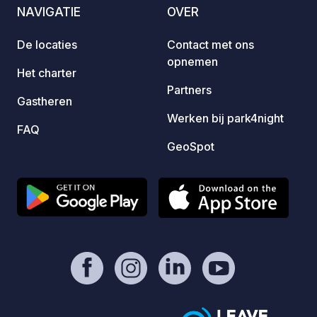
the po
NAVIGATIE
OVER
(tenni
squash
De locaties
Contact met ons
facili
opnemen
can en
Het charter
hotel 
Partners
Gastheren
are sp
Werken bij park4night
and of
FAQ
the aw
GeoSpot
furnit
closed
hours 
pay he
or sma
(stell
to the
after 
reache
Horská