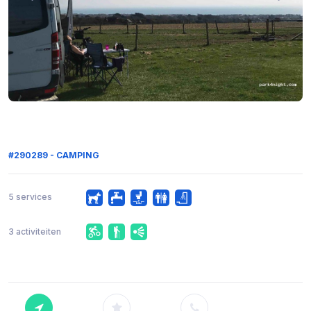
#290289 - CAMPING
5 services
3 activiteiten