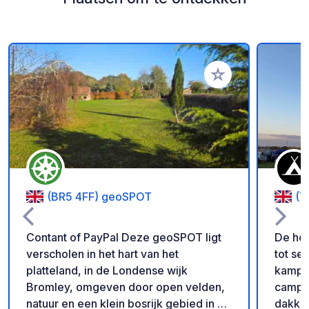
Voeg toe aan je fav
(BR5 4FF) geoSPOT
(T
Contant of PayPal Deze geoSPOT ligt
De hoo
verscholen in het hart van het
tot se
platteland, in de Londense wijk
kampee
Bromley, omgeven door open velden,
campe
natuur en een klein bosrijk gebied in de
dakkof