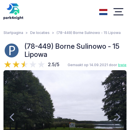
Startpagina
De locaties
(78-449) Borne Sulinowo - 15 Lipowa
(78-449) Borne Sulinowo - 15
Lipowa
2.5/5
Gemaakt op 14.09.2021 door
bwie