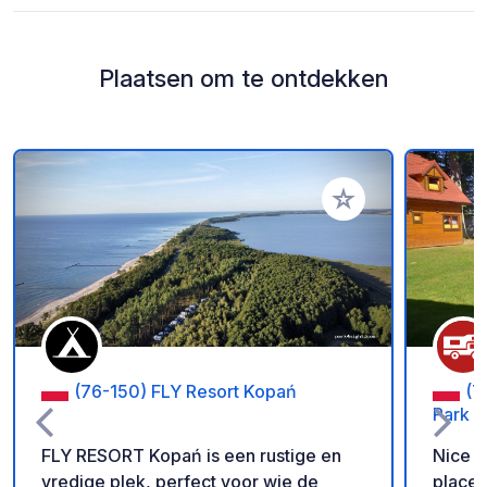
Plaatsen om te ontdekken
Voeg toe aan je fav
(76-150) FLY Resort Kopań
(7
Park
FLY RESORT Kopań is een rustige en
Nice p
vredige plek, perfect voor wie de
place.