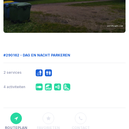
#290162 - DAG EN NACHT PARKEREN
2 services
4 activiteiten
ROUTEPLAN
FAVORIETEN
CONTACT