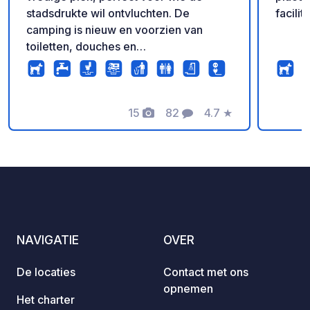
stadsdrukte wil ontvluchten. De
facilit
camping is nieuw en voorzien van
toiletten, douches en
elektriciteitsaansluitingen. Als u van
vogelgezang houdt en dicht bij de
natuur wilt zijn, is dit de plek voor u! Op
slechts 50 meter van de ingang vindt u
15
82
4.7
★
Foto's
Commentaren
Beoordeling
een prachtig strand, perfect voor
ochtendwandelingen of
zonsondergangen. De camping biedt
zowel schaduwrijke als zonnige
plekken, zodat u kunt kiezen wat het
beste bij u past. Direct naast de
camping brengt de schilderachtige
NAVIGATIE
OVER
fietsroute R10 u in slechts 10 minuten
naar de stad.
De locaties
Contact met ons
opnemen
Het charter