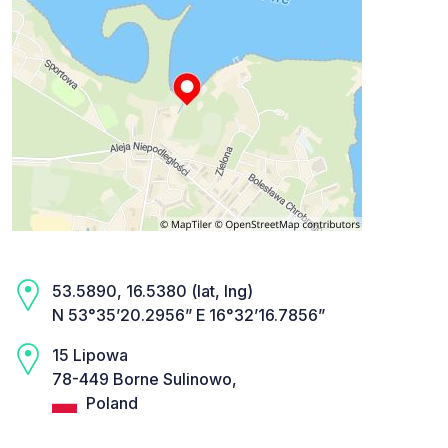
53.5890, 16.5380 (lat, lng)
N 53°35’20.2956” E 16°32’16.7856”
15 Lipowa
78-449 Borne Sulinowo,
Poland