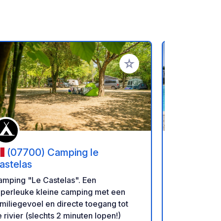
favorieten
Voeg toe aan je favorieten
(07700) Camping le
(07700
astelas
De L'Ardè
amping "Le Castelas". Een
Useful information: C
uperleuke kleine camping met een
from Pont d'
miliegevoel en directe toegang tot
village of S
 rivier (slechts 2 minuten lopen!)
to the Ardè