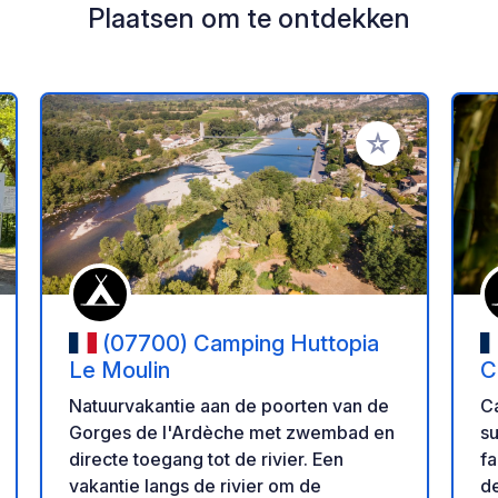
Plaatsen om te ontdekken
oe aan je favorieten
Voeg toe aan je 
(07700) Camping Huttopia
Le Moulin
C
Natuurvakantie aan de poorten van de
C
Gorges de l'Ardèche met zwembad en
s
directe toegang tot de rivier. Een
fa
vakantie langs de rivier om de
de