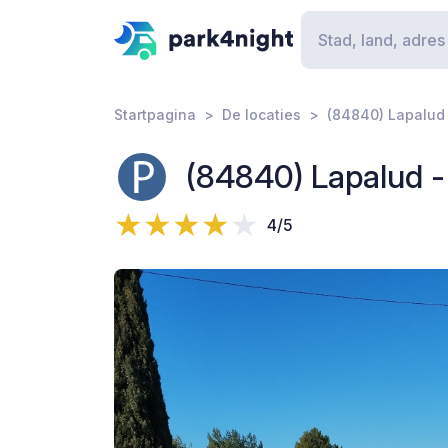
Startpagina
De locaties
(84840) Lapalud 
(84840) Lapalud -
4/5