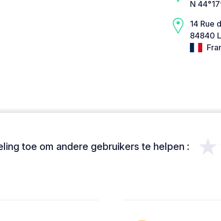
N 44°17
14 Rue 
84840 L
Fra
★
ing toe om andere gebruikers te helpen :