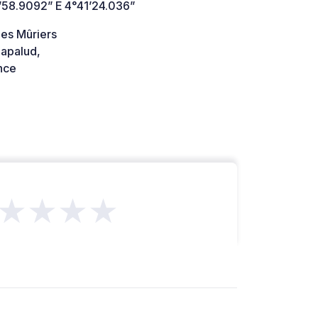
’58.9092” E 4°41’24.036”
des Mûriers
apalud,
nce
★★★★