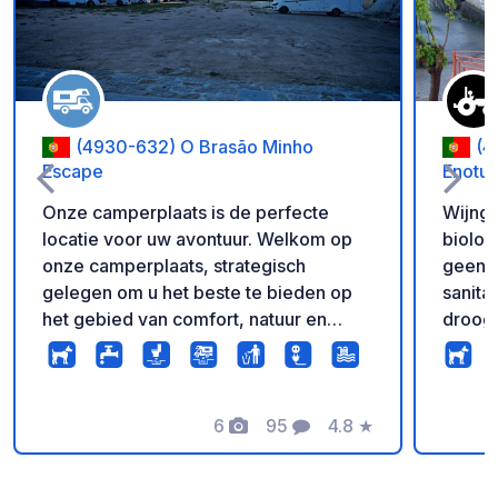
(4930-632) O Brasão Minho
(4
Escape
Enotur
Onze camperplaats is de perfecte
Wijnga
locatie voor uw avontuur. Welkom op
biologisch
onze camperplaats, strategisch
geen g
gelegen om u het beste te bieden op
sanitair
het gebied van comfort, natuur en
droogt
gemeenschap! Het ligt op slechts 1 km
milieu
van de vesting Valença. Reis terug in
Op res
de tijd en ontdek een van de meest
persoo
indrukwekkende Europese vestingen
6
95
4.8
★
versch
Foto's
Commentaren
Beoordeling
(een magnifiek bouwwerk dat de tand
van kl
des tijds heeft doorstaan). De vesting
afhank