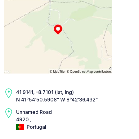
41.9141, -8.7101 (lat, lng)
N 41°54’50.5908” W 8°42’36.432”
Unnamed Road
4920 ,
Portugal