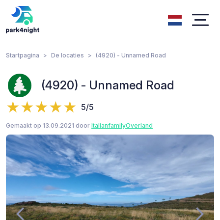
Startpagina
De locaties
(4920) - Unnamed Road
(4920) - Unnamed Road
5/5
Gemaakt op 13.09.2021 door
ItalianfamilyOverland