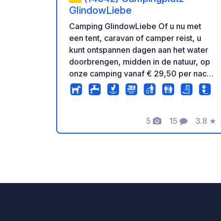
GlindowLiebe
Camping GlindowLiebe Of u nu met
een tent, caravan of camper reist, u
kunt ontspannen dagen aan het water
doorbrengen, midden in de natuur, op
onze camping vanaf € 29,50 per nacht.
Moderne sanitaire voorzieningen (bijna
klaar – momenteel in renovatie),
toegang tot het zwembad (tegen
5
15
3.8
★
betaling) en de nabijheid van het dorp
Foto's
Commentare
Beoord
maken uw verblijf zowel zorgeloos als
ontspannend. Ideaal voor gezinnen,
stellen en spontane weekendjes weg
(zelfs voor maar één nacht).
Reserveringen kunnen direct via onze
website worden gemaakt.