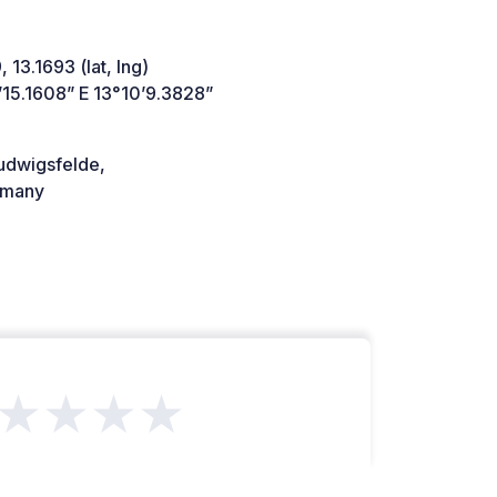
 13.1693 (lat, lng)
’15.1608” E 13°10’9.3828”
udwigsfelde,
many
★★★★