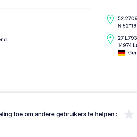
52.2709,
N 52°16
27 L793
end
14974 L
Ger
★
ing toe om andere gebruikers te helpen :