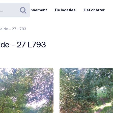
Abonnement
De locaties
Het charter
Zoeken
elde - 27 L793
lde - 27 L793