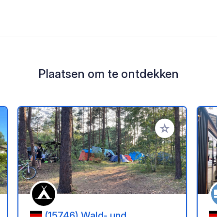
Plaatsen om te ontdekken
oe aan je favorieten
Voeg toe aan je 
(15746) Wald- und