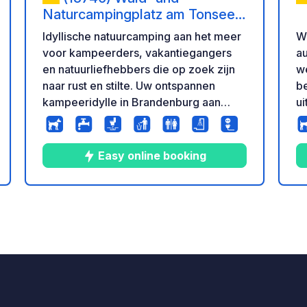
Naturcampingplatz am Tonsee
Süd
Idyllische natuurcamping aan het meer
We
voor kampeerders, vakantiegangers
au
en natuurliefhebbers die op zoek zijn
w
naar rust en stilte. Uw ontspannen
be
kampeeridylle in Brandenburg aan
ui
Tonsee Süd, tussen het Spreewald en
toi
Berlijn.
2
en
Easy online booking
Be
n
eling
co
h
4
17
4.4
★
Foto's
Commentaren
Beoordeling
pavilj
pe
ru
pa
v
en