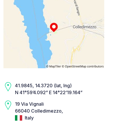
41.9845, 14.3720 (lat, lng)
N 41°59’4.092” E 14°22’19.164”
19 Via Vignali
66040 Colledimezzo,
Italy