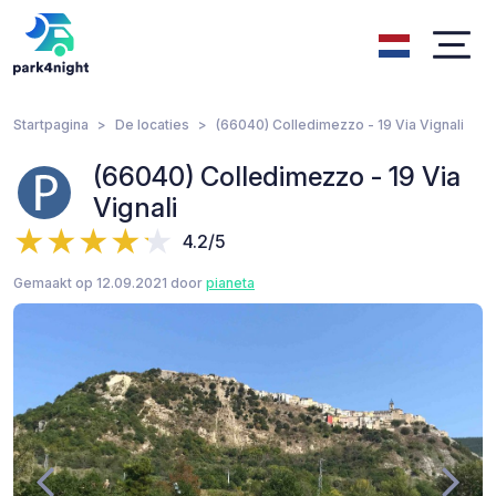
Startpagina
De locaties
(66040) Colledimezzo - 19 Via Vignali
(66040) Colledimezzo - 19 Via
Vignali
4.2/5
Gemaakt op 12.09.2021 door
pianeta