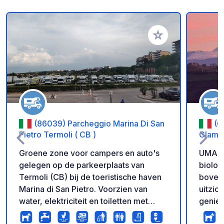
Voeg toe aan je fav
(86039) Parcheggio Marina Di San
(6
Pietro Termoli ( CB )
Glamp
Groene zone voor campers en auto's
UMA is
gelegen op de parkeerplaats van
biologi
Termoli (CB) bij de toeristische haven
bovend
Marina di San Pietro. Voorzien van
uitzic
water, elektriciteit en toiletten met
geniet
douches. Het centrum van Termoli ligt
wijnpr