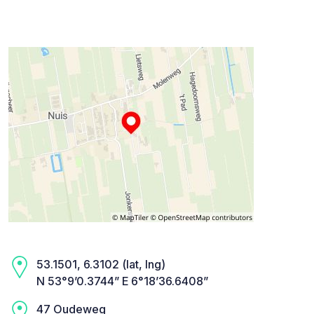
53.1501, 6.3102 (lat, lng)
N 53°9’0.3744” E 6°18’36.6408”
47 Oudeweg