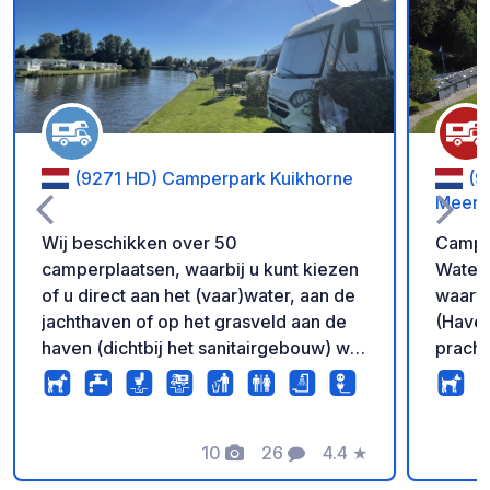
Voeg toe aan je fav
(9271 HD) Camperpark Kuikhorne
(9
Meerwi
Wij beschikken over 50
Camper
camperplaatsen, waarbij u kunt kiezen
Waters
of u direct aan het (vaar)water, aan de
waarva
jachthaven of op het grasveld aan de
(Haven
haven (dichtbij het sanitairgebouw) wilt
pracht
staan. Alle plaatsen zijn voorzien van
maken. Indien u uw eigen
stroompalen (10 Amph). Er zijn
meenee
camperplaatsen direct aan het
maken 
vaarwater, waar vissers naar harte lust
10
26
4.4
★
kunt n
Foto's
Commentaren
Beoordeling
kunnen vissen. Dit zijn ook prachtige
van de