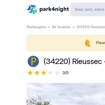
Startpagina
De locaties
(34220) Rieusse
Pleas
(34220) Rieussec 
3/5