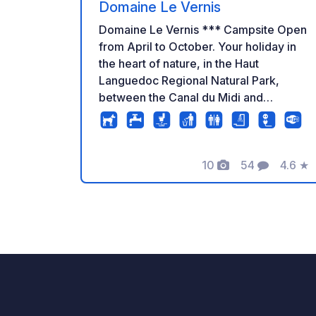
Domaine Le Vernis
Domaine Le Vernis *** Campsite Open
from April to October. Your holiday in
the heart of nature, in the Haut
Languedoc Regional Natural Park,
between the Canal du Midi and
Minerve, the ideal setting for numerous
outdoor activities: hiking, mountain
biking, climbing, whitewater sports...
10
54
4.6
★
Enjoy the surrounding peace and quiet
Foto's
Commentaren
Beoord
for guaranteed relaxation. Mireille and
Pierre-Yves will be delighted to
welcome you to their family-run
campsite with 75 pitches, also offering
mobile home and caravan rentals.
Located on the D177 (between
Azillanet and Aigne). The campsite's
advantages: Guaranteed peace and