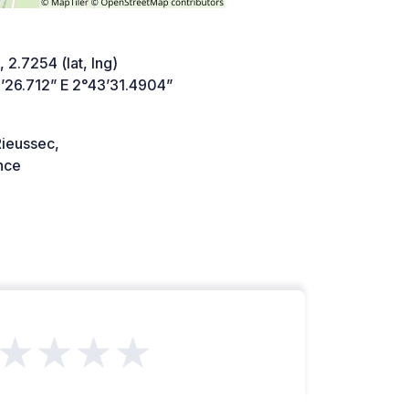
 2.7254 (lat, lng)
’26.712” E 2°43’31.4904”
ieussec,
nce
★★★★