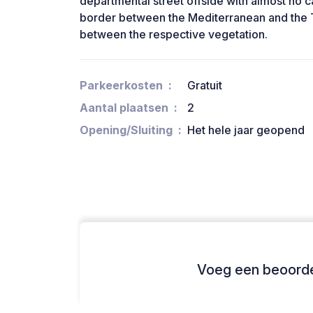
departmental street offside with almost no ca
border between the Mediterranean and the 
between the respective vegetation.
Parkeerkosten
Gratuit
Aantal plaatsen
2
Opening/Sluiting
Het hele jaar geopend
Voeg een beoordel