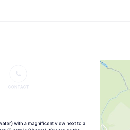
CONTACT
water) with a magnificent view next to a