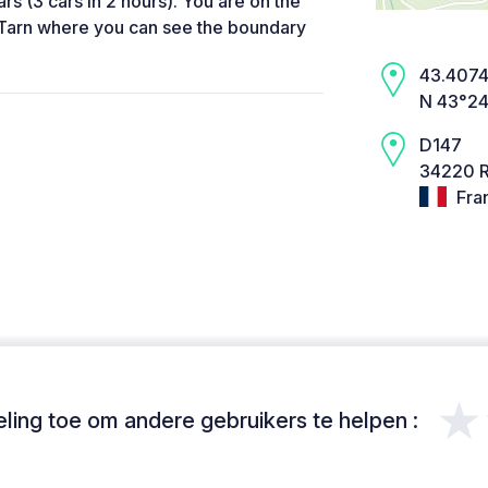
rs (3 cars in 2 hours). You are on the
Tarn where you can see the boundary
43.4074,
N 43°24
D147
34220 R
Fra
★
ing toe om andere gebruikers te helpen :