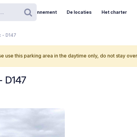
Abonnement
De locaties
Het charter
Zoeken
c - D147
e use this parking area in the daytime only, do not stay over
- D147