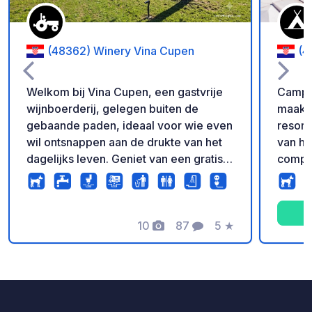
(48362) Winery Vina Cupen
(4
Welkom bij Vina Cupen, een gastvrije
Camp V
wijnboerderij, gelegen buiten de
maakt 
gebaande paden, ideaal voor wie even
resort
wil ontsnappen aan de drukte van het
van he
dagelijks leven. Geniet van een gratis
comple
en ontspannende wijnproeverij en
binnenzwemb
wandel door de omliggende heuvels
voor c
en bossen! Water en elektriciteit zijn bij
verspr
de prijs inbegrepen. Het wifi-
10
87
5
★
Vita. 
Foto's
Commentaren
Beoordeling
wachtwoord voor gratis Starlink-
elektri
internet is: happywine U kunt ons ook
afvoer
bereiken via WhatsApp. Uitchecktijd:
door b
geen tijdslimiet Honden zijn welkom
plaats
zonder extra kosten. De omgeving
en wat