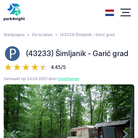
Startpagina
De locaties
(43233) Šimljanik - Garić grad
(43233) Šimljanik - Garić grad
4.45/5
Gemaakt op 24.05.2021 door
DoniDemay