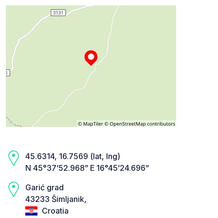
45.6314, 16.7569 (lat, lng)
N 45°37’52.968” E 16°45’24.696”
Garić grad
43233 Šimljanik,
Croatia