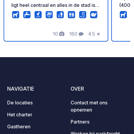
ligt heel centraal en alles in de stad is
(400 m
makkelijk te bereiken. Het openbaar
vervoer stopt direct voor het plein en u
kunt er ook mee reizen naar
Quedlinburg, Wernigerode en
10
160
4.5
★
Foto's
Commentaren
Beoordeling
Halberstadt, waarvoor u
toeristenbelasting betaalt. Betaling van
de standplaatskosten en de
toeristenbelasting is mogelijk via alle
betaalmethoden, zoals: Ec Cash Paypal
etc. Gratis wifi. Sprookjesachtig
versierd met gebeeldhouwde heksen
NAVIGATIE
OVER
en trollen etc. ... klasse
De locaties
Contact met ons
opnemen
Het charter
Partners
Gastheren
Werken bij park4night