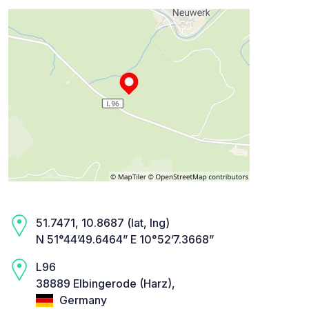
51.7471, 10.8687 (lat, lng)
N 51°44’49.6464” E 10°52’7.3668”
L96
38889 Elbingerode (Harz),
Germany