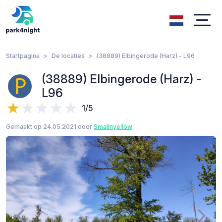
Startpagina
De locaties
(38889) Elbingerode (Harz) - L96
(38889) Elbingerode (Harz) -
L96
1/5
Gemaakt op 24.05.2021 door
Smallnyellow