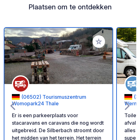
Plaatsen om te ontdekken
Voeg toe aan je fav
(06502) Tourismuszentrum
(3
Womopark24 Thale
Werni
Er is een parkeerplaats voor
Toilet
stacaravans en caravans die nog wordt
afvalve
uitgebreid. De Silberbach stroomt door
alles inbe
het midden van het terrein. Het terrein
superm