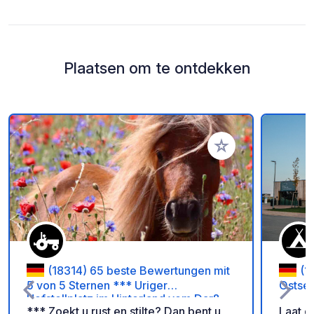
Plaatsen om te ontdekken
Voeg toe aan je fav
(18314) 65 beste Bewertungen mit
(1
5 von 5 Sternen *** Uriger
Ostse
Hofstellplatz im Hinterland vom Darß
*** Zoekt u rust en stilte? Dan bent u
Laat d
***