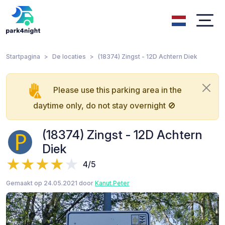
Startpagina
De locaties
(18374) Zingst - 12D Achtern Diek
Please use this parking area in the
daytime only, do not stay overnight 🚫
(18374) Zingst - 12D Achtern
Diek
4/5
Gemaakt op 24.05.2021 door
Kanut.Peter