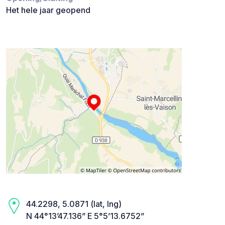
Het hele jaar geopend
44.2298, 5.0871 (lat, lng)
N 44°13’47.136” E 5°5’13.6752”