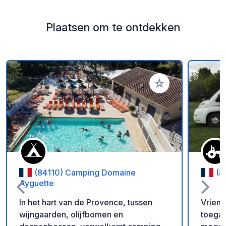
Plaatsen om te ontdekken
Voeg toe aan je fav
(84110) Camping Domaine
(8
Ayguette
In het hart van de Provence, tussen
Vriend
wijngaarden, olijfbomen en
toegank