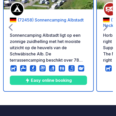
(72458) Sonnencamping Albstadt
(7
Necka
Sonnencamping Albstadt ligt op een
Horb m
zonnige zuidhelling met het mooiste
right 
uitzicht op de heuvels van de
Supply
Schwäbische Alb. De
The Ne
terrassencamping beschikt over 78
right n
plaatsen voor campers en caravans,
minute
tentplaatsen en diverse
huuraccommodaties zoals slaapvaten,
Easy online booking
bungalows en paalwoningen. Een
modern sanitairgebouw, kook- en
wasgelegenheid en een klein winkeltje
9
21
4.4
★
Foto's
Commentaren
Beoordeling
maken het aanbod compleet. Op
slechts 100 meter van de camping ligt
het bekende recreatiebad Badkap met