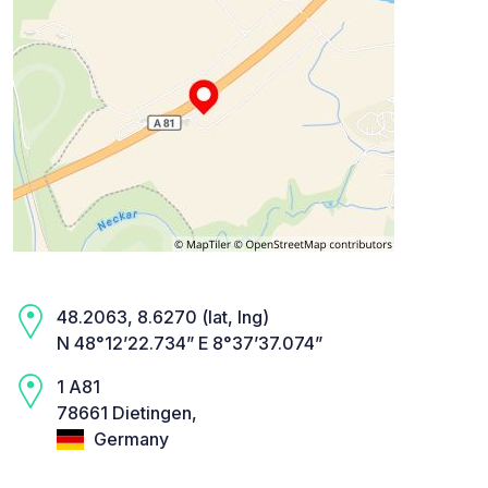
48.2063, 8.6270 (lat, lng)
N 48°12’22.734” E 8°37’37.074”
1 A81
78661 Dietingen,
Germany