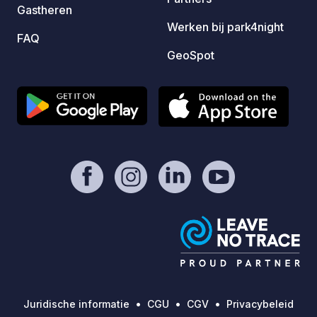
Gastheren
3 tot 5 nachte
Werken bij park4night
nacht • Watertank legen en vullen: € 4.
FAQ
Gratis
GeoSpot
Elektricite
toegestaan. Ideaal v
naar e
plek o
verken
campin
K2.
Juridische informatie
CGU
CGV
Privacybeleid