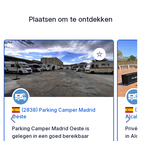
Plaatsen om te ontdekken
Voeg toe aan je fav
(2838) Parking Camper Madrid
(2
Oeste
Alcalá
Parking Camper Madrid Oeste is
Privét
gelegen in een goed bereikbaar
in Alc