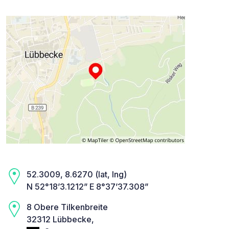
52.3009, 8.6270 (lat, lng)
N 52°18’3.1212” E 8°37’37.308”
8 Obere Tilkenbreite
32312 Lübbecke,