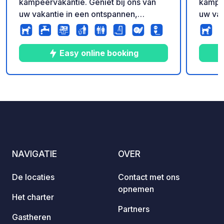
kampeervakantie. Geniet bij ons van
kampee
uw vakantie in een ontspannen,
uw vak
familiaire sfeer en ontdek het
famili
charmante natuurpark Dümmer!
charm
Easy online booking
10
39
4.7
★
Foto's
Commentaren
Beoordeling
NAVIGATIE
OVER
De locaties
Contact met ons
opnemen
Het charter
Partners
Gastheren