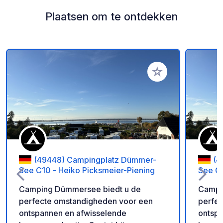
Plaatsen om te ontdekken
Voeg toe aan je fav
(49448) Campingplatz Dümmer-
(4
See C10 - Heiko Picksmeier-Piening
See C1
Camping Dümmersee biedt u de
Campi
perfecte omstandigheden voor een
perfe
ontspannen en afwisselende
ontspa