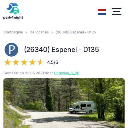
Startpagina
De locaties
(26340) Espenel - D135
(26340) Espenel - D135
4.5/5
Gemaakt op 23.05.2021 door
Christian_G_26