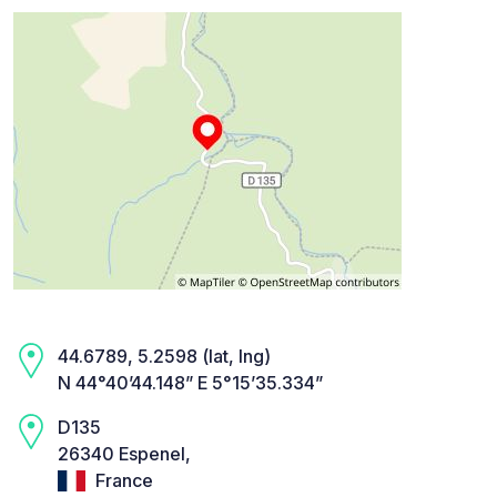
44.6789, 5.2598 (lat, lng)
N 44°40’44.148” E 5°15’35.334”
D135
26340 Espenel,
France