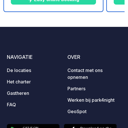
trekto
10
5
4
★
Foto's
Commentaren
Beoordeling
NAVIGATIE
OVER
De locaties
Contact met ons
opnemen
Het charter
Partners
Gastheren
Werken bij park4night
FAQ
GeoSpot