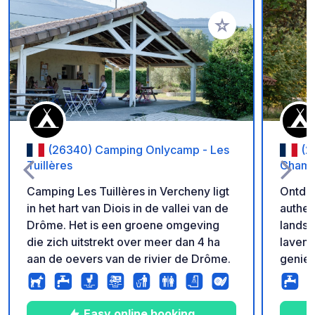
Voeg toe aan je fav
(26340) Camping Onlycamp - Les
(2
Tuillères
Chama
Camping Les Tuillères in Vercheny ligt
Ontdek
in het hart van Diois in de vallei van de
authen
Drôme. Het is een groene omgeving
landsc
die zich uitstrekt over meer dan 4 ha
lavend
aan de oevers van de rivier de Drôme.
geniet 
wilt d
de cam
aan he
Easy online booking