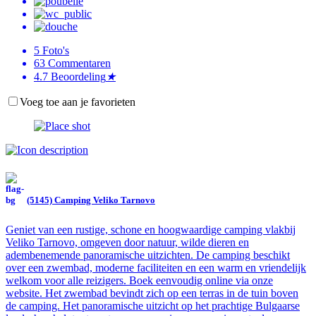
5
Foto's
63
Commentaren
4.7
Beoordeling
★
Voeg toe aan je favorieten
(5145) Camping Veliko Tarnovo
Geniet van een rustige, schone en hoogwaardige camping vlakbij
Veliko Tarnovo, omgeven door natuur, wilde dieren en
adembenemende panoramische uitzichten. De camping beschikt
over een zwembad, moderne faciliteiten en een warm en vriendelijk
welkom voor alle reizigers. Boek eenvoudig online via onze
website. Het zwembad bevindt zich op een terras in de tuin boven
de camping. Het panoramische uitzicht op het prachtige Bulgaarse