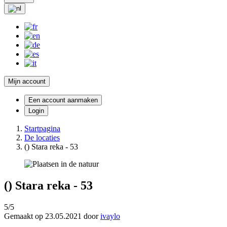
Mijn account
Een account aanmaken
Login
Startpagina
De locaties
() Stara reka - 53
() Stara reka - 53
5/5
Gemaakt op 23.05.2021 door
ivaylo