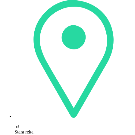
53
Stara reka,