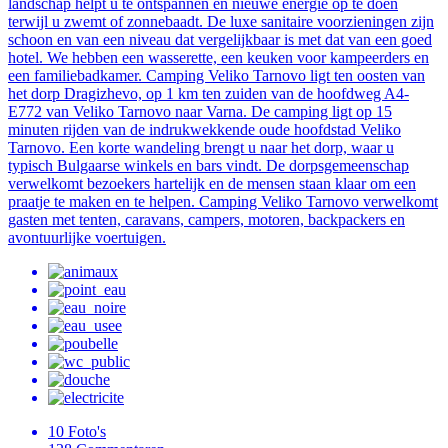
landschap helpt u te ontspannen en nieuwe energie op te doen
terwijl u zwemt of zonnebaadt. De luxe sanitaire voorzieningen zijn
schoon en van een niveau dat vergelijkbaar is met dat van een goed
hotel. We hebben een wasserette, een keuken voor kampeerders en
een familiebadkamer. Camping Veliko Tarnovo ligt ten oosten van
het dorp Dragizhevo, op 1 km ten zuiden van de hoofdweg A4-
E772 van Veliko Tarnovo naar Varna. De camping ligt op 15
minuten rijden van de indrukwekkende oude hoofdstad Veliko
Tarnovo. Een korte wandeling brengt u naar het dorp, waar u
typisch Bulgaarse winkels en bars vindt. De dorpsgemeenschap
verwelkomt bezoekers hartelijk en de mensen staan klaar om een
praatje te maken en te helpen. Camping Veliko Tarnovo verwelkomt
gasten met tenten, caravans, campers, motoren, backpackers en
avontuurlijke voertuigen.
10
Foto's