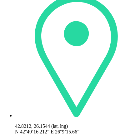
42.8212, 26.1544 (lat, lng)
N 42°49’16.212” E 26°9’15.66”