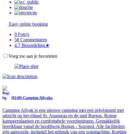
Easy online booking
9
Foto's
58
Commentaren
4.7
Beoordeling
★
Voeg toe aan je favorieten
(8140) Camping Ailyaka
Camping Ailyak is een nieuwe camping met een privéstrand met
uitzicht op het eiland St. Anastasia en de stad Burgas. Ruime
kampeerplaatsen en comfortabele voorzieningen. Gemakkelijk
bereikbaar vanaf de hoofdweg Burgas - Sozopol. Alle faciliteiten
zijn aanwezig, inclusief het gebruik van een wasmachine. Korting