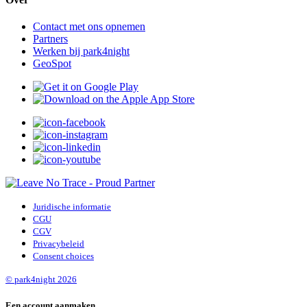
Contact met ons opnemen
Partners
Werken bij park4night
GeoSpot
Juridische informatie
CGU
CGV
Privacybeleid
Consent choices
© park4night 2026
Een account aanmaken