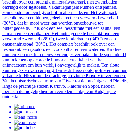
beschikt over een prachtig mineraalwaterpark met zwembaden
omringd door ligstoelen. Vakantiegangers kunnen ontspannen,
zonnebaden op een ligstoel of in alle rust lezen. Het waterpark
beschikt over een binnengedeelte met een verwarmd zwembad
(36°C), dat bij mooi weer kan worden omgebouwd tot
buitengedeelte. Er is ook een wellnessruimte met een sauna, een
hamam en een zoutkamer. Het buitengedeelte beschikt over een
verwarmd zwembad (28°C), twee kinderbaden (34°C) en een
ontspanningsbad (30°C). Het complex beschikt ook over een
restaurant, een ijssalon, een cocktailbar en een waterbar. Kinderen
kunnen zich met hun nieuwe vriendjes vermaken in de speeltuin. U
kunt rekenen op de goede humor en creativiteit van het
animatieteam om hun verblijf onvergetelijk te maken. Ten slotte
kunnen gasten van camping Terme di Hissar ook profiteren van hun
vakantie in Hissar om de prachtige provincie Plovdiv te verkennen.
Van het historische centrum van Hissar tot de prachtige stad Plovdiv,
langs de prachtige steden Karlovo, Kalofer en Sopot, hebben
toeristen de mogelijkheid om een klein stukje van Bulgarije te
ontdekken.