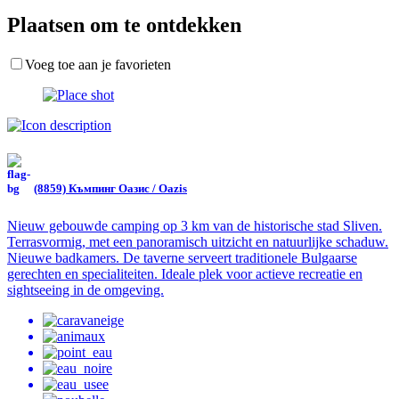
Plaatsen om te ontdekken
Voeg toe aan je favorieten
(8859) Къмпинг Оазис / Oazis
Nieuw gebouwde camping op 3 km van de historische stad Sliven.
Terrasvormig, met een panoramisch uitzicht en natuurlijke schaduw.
Nieuwe badkamers. De taverne serveert traditionele Bulgaarse
gerechten en specialiteiten. Ideale plek voor actieve recreatie en
sightseeing in de omgeving.