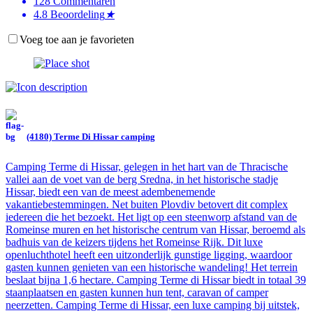
128
Commentaren
4.8
Beoordeling
★
Voeg toe aan je favorieten
(4180) Terme Di Hissar camping
Camping Terme di Hissar, gelegen in het hart van de Thracische
vallei aan de voet van de berg Sredna, in het historische stadje
Hissar, biedt een van de meest adembenemende
vakantiebestemmingen. Net buiten Plovdiv betovert dit complex
iedereen die het bezoekt. Het ligt op een steenworp afstand van de
Romeinse muren en het historische centrum van Hissar, beroemd als
badhuis van de keizers tijdens het Romeinse Rijk. Dit luxe
openluchthotel heeft een uitzonderlijk gunstige ligging, waardoor
gasten kunnen genieten van een historische wandeling! Het terrein
beslaat bijna 1,6 hectare. Camping Terme di Hissar biedt in totaal 39
staanplaatsen en gasten kunnen hun tent, caravan of camper
neerzetten. Camping Terme di Hissar, een luxe camping bij uitstek,