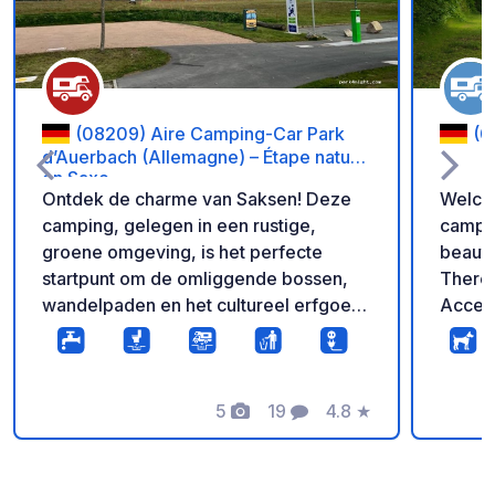
(08209) Aire Camping-Car Park
(0
d’Auerbach (Allemagne) – Étape nature
en Saxe
Ontdek de charme van Saksen! Deze
Welcom
camping, gelegen in een rustige,
campervan
groene omgeving, is het perfecte
beauti
startpunt om de omliggende bossen,
There 
wandelpaden en het cultureel erfgoed
Access
van Auerbach te verkennen. Een
(in th
verfrissende tussenstop tijdens uw reis
"Raus 
door Duitsland. De camping biedt
Löbich
kwalitatief goede staanplaatsen met
5
19
4.8
★
turn le
Foto's
Commentaren
Beoordeling
volledige toegang tot voorzieningen:
m to the 
elektriciteit bij elke aansluiting,
you nee
afvalverwerking, drinkwater en een
and s