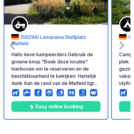
(56294) Lamarama Stellplatz
(5
Maifeld
Hallo lieve kampeerders Gebruik de
Campin
groene knop "Boek deze locatie"
plek v
hierboven om te reserveren en de
gezinn
beschikbaarheid te bekijken. Hartelijk
vakant
dank Aan de rand van de Maifeld ligt
idylli
het kleine dorpje Mörz. Hier runnen we
Nidegg
een kleine paardenboerderij met
de cam
(scharrel)paarden, lama's en kippen.
staca
Easy online booking
Op onze weide is genoeg ruimte voor
omgeve
je verblijf vlakbij de Moezel, Hunsrück
sfeer 
en Eifel. We bieden je 2 volledig
toevlu
9
222
4.8
★
Foto's
Commentaren
Beoordeling
uitgeruste verwarmde badkamers incl.
ontsna