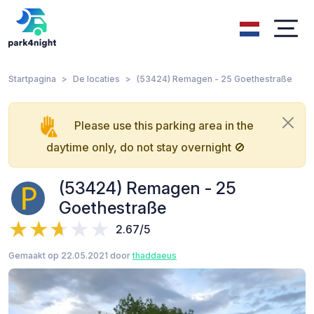
Startpagina
De locaties
(53424) Remagen - 25 Goethestraße
Please use this parking area in the
daytime only, do not stay overnight 🚫
(53424) Remagen - 25
Goethestraße
2.67/5
Gemaakt op 22.05.2021 door
thaddaeus