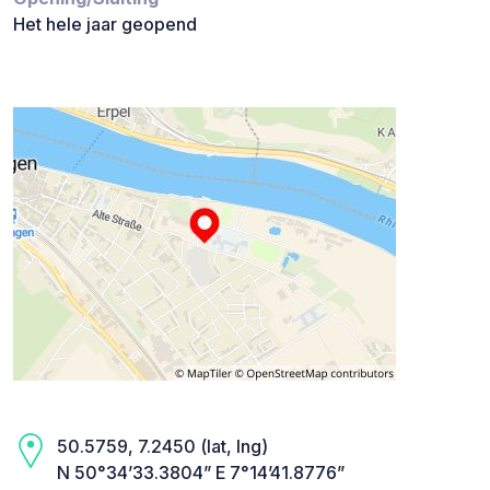
Het hele jaar geopend
50.5759, 7.2450 (lat, lng)
N 50°34’33.3804” E 7°14’41.8776”