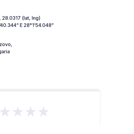
 28.0317 (lat, lng)
’40.344” E 28°1’54.048”
zovo,
aria
★★★★