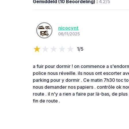
Gemiddeld (10 Beoordeling) :
4.2/5
nicocynt
06/11/2025
1/5
a fuir pour dormir ! on commence a s'endorm
police nous réveille. ils nous ont escorter a
parking pour y dormir . Ce matin 7h30 toc toc
nous demander nos papiers . contrôle ok nou
route . il n'y a rien a faire par là-bas, de plu
fin de route .