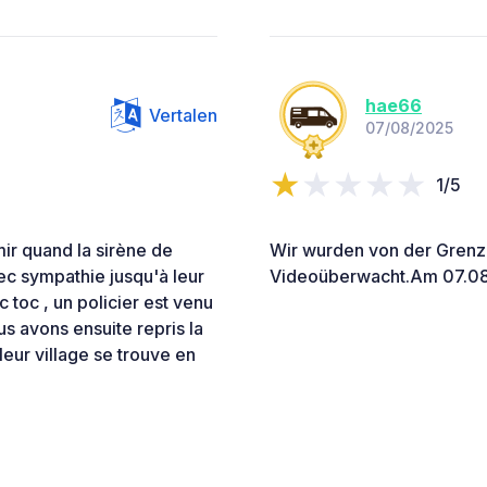
hae66
Vertalen
07/08/2025
1/5
ir quand la sirène de
Wir wurden von der Grenzp
vec sympathie jusqu'à leur
Videoüberwacht.Am 07.0
 toc , un policier est venu
s avons ensuite repris la
s leur village se trouve en