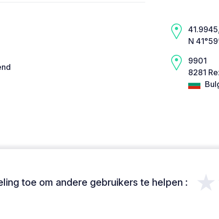
41.9945,
N 41°59
9901
end
8281 Re
Bulg
★
ing toe om andere gebruikers te helpen :