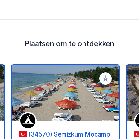
Plaatsen om te ontdekken
oe aan je favorieten
Voeg toe aan je 
(34570) Semizkum Mocamp