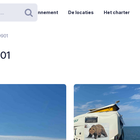
Abonnement
De locaties
Het charter
Zoeken
9901
901