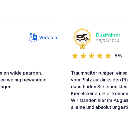
Duzifahrer
Vertalen
26/08/2024
5/5
n en wilde paarden.
Traumhafter ruhiger, eins
t een weinig bewandeld
vom Platz aus links den Pf
angen.
dann finden Sie einen klei
Kieselsteinen. Hier könn
Wir standen hier im Augus
alleine und absolut ungestö