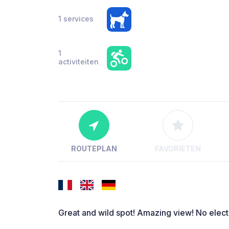
1 services
1
activiteiten
ROUTEPLAN
FAVORIETEN
Great and wild spot! Amazing view! No electr