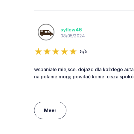
syllew46
08/05/2024
5/5
wspaniałe miejsce. dojazd dla każdego auta
na polanie mogą powitać konie. cisza spokó
Meer