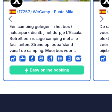
(17257) WeCamp - Punta Milà
(1
Een camping gelegen in het bos /
De cam
natuurpark dichtbij het dorpje L'Escala.
voorzi
Betreft een rustige camping met alle
elektri
faciliteiten. Strand op loopafstand
zeer n
vanaf de camping. Mooi bos voor
pijnb
wandelen en fietsen. Belangrijk tip:
superm
preventief mier poeder strooien!
twee 
restau
Easy online booking
extra 
strand
loopaf
22
41
4.4
★
Foto's
Commentaren
Beoordeling