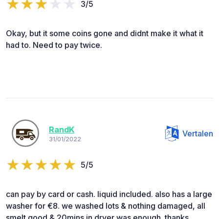
3/5
Okay, but it some coins gone and didnt make it what it
had to. Need to pay twice.
RandK
Vertalen
31/01/2022
5/5
can pay by card or cash. liquid included. also has a large
washer for €8. we washed lots & nothing damaged, all
smelt good & 20mins in dryer was enough. thanks