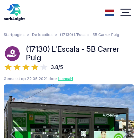
Startpagina
De locaties
(17130) L'Escala - 5B Carrer Puig
(17130) L'Escala - 5B Carrer
Puig
3.8/5
Gemaakt op 22.05.2021 door
blancaH