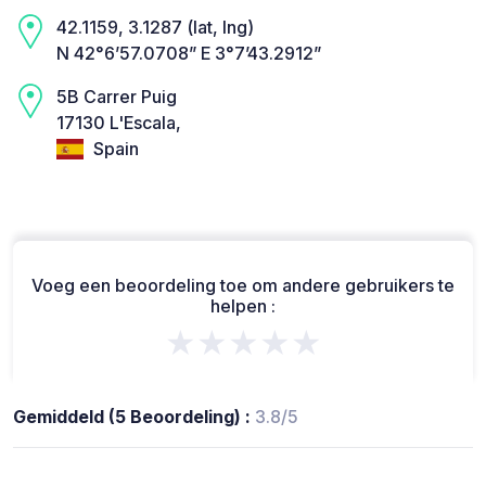
42.1159, 3.1287 (lat, lng)
N 42°6’57.0708” E 3°7’43.2912”
5B Carrer Puig
17130 L'Escala,
Spain
Voeg een beoordeling toe om andere gebruikers te
helpen :
★★★★★
Gemiddeld (5 Beoordeling) :
3.8/5