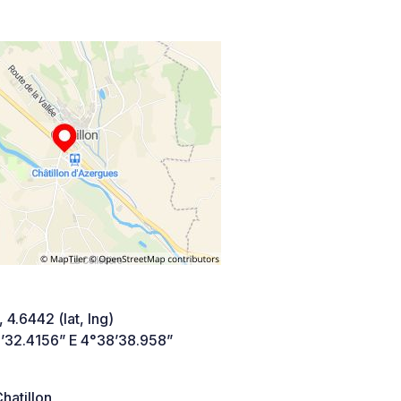
 4.6442 (lat, lng)
’32.4156” E 4°38’38.958”
atillon,