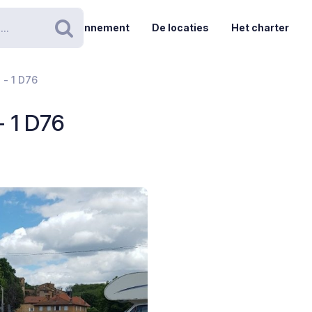
Abonnement
De locaties
Het charter
Zoeken
 - 1 D76
- 1 D76