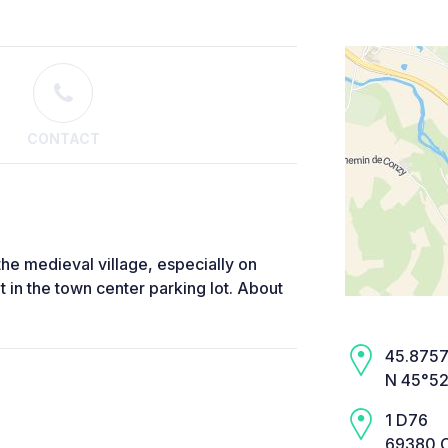
CONTACT
 the medieval village, especially on
 in the town center parking lot. About
45.8757,
N 45°52
1 D76
69380 Ch