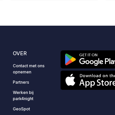
beschikbaar van dinsdag tot en met
eling
zaterdag van 16.00 tot 18.00 uur voor €
7,50 per persoon.
OVER
Contact met ons
opnemen
Partners
Werken bij
park4night
GeoSpot