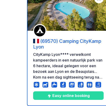
Voeg t
(69570) Camping CityKamp
Lyon
CityKamp Lyon**** verwelkomt
kampeerders in een natuurlijk park van
6 hectare, ideaal gelegen voor een
bezoek aan Lyon en de Beaujolais...
Kom na een dag sightseeing terug naar
de groene omgeving van de camping
en profiteer van de faciliteiten: een
lichte, moderne centrale lodge, een
Easy online booking
heerlijk terras met uitzicht op het
terrein, een kinderspeeltuin en een