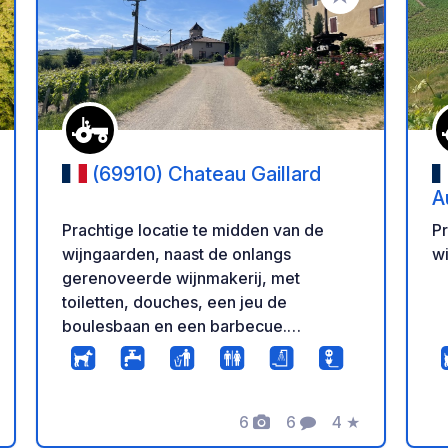
oe aan je favorieten
Voeg toe aan je 
(69910) Chateau Gaillard
A
Prachtige locatie te midden van de
Pr
wijngaarden, naast de onlangs
wi
gerenoveerde wijnmakerij, met
toiletten, douches, een jeu de
boulesbaan en een barbecue.
Aankomst wordt aanbevolen vanuit het
stadje Lancié; toegang via Villié-
Morgon is mogelijk voor busjes, maar
wordt afgeraden voor campers.
6
6
4
★
Foto's
Commentaren
Beoordeling
Wijnrondleidingen en -proeverijen zijn